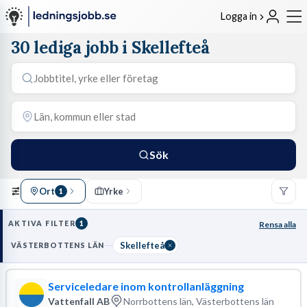
Logga in
30 lediga jobb i Skellefteå
Sök
Ort
Yrke
1
AKTIVA FILTER
1
Rensa alla
Skellefteå
VÄSTERBOTTENS LÄN
Serviceledare inom kontrollanläggning
Vattenfall AB
Norrbottens län, Västerbottens län