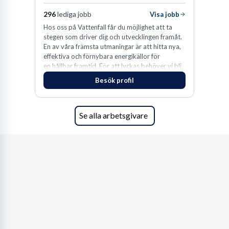
296
lediga jobb
Visa jobb
Hos oss på Vattenfall får du möjlighet att ta
stegen som driver dig och utvecklingen framåt.
En av våra främsta utmaningar är att hitta nya,
effektiva och förnybara energikällor för
en hållbar framtid. För att lyckas behöver vi bli
fler medarbetare som vill göra skillnad.
Besök profil
Se alla arbetsgivare