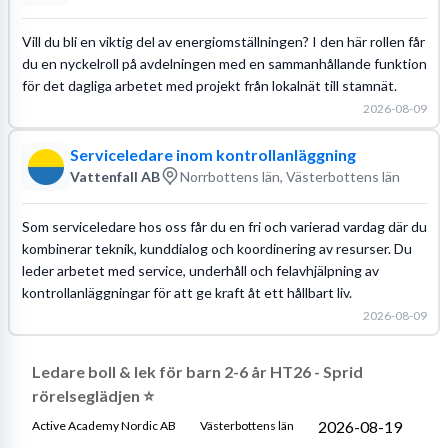
Vill du bli en viktig del av energiomställningen? I den här rollen får
du en nyckelroll på avdelningen med en sammanhållande funktion
för det dagliga arbetet med projekt från lokalnät till stamnät.
2026-08-09
Serviceledare inom kontrollanläggning
Vattenfall AB
Norrbottens län, Västerbottens län
Som serviceledare hos oss får du en fri och varierad vardag där du
kombinerar teknik, kunddialog och koordinering av resurser. Du
leder arbetet med service, underhåll och felavhjälpning av
kontrollanläggningar för att ge kraft åt ett hållbart liv.
2026-08-09
Ledare boll & lek för barn 2-6 år HT26 - Sprid
rörelseglädjen ⭐
2026-08-19
Active Academy Nordic AB
Västerbottens län