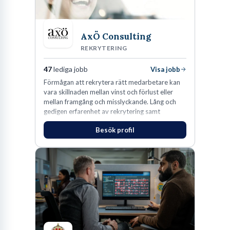
AxÖ Consulting
REKRYTERING
47
lediga jobb
Visa jobb
Förmågan att rekrytera rätt medarbetare kan
vara skillnaden mellan vinst och förlust eller
mellan framgång och misslyckande. Lång och
gedigen erfarenhet av rekrytering samt
konsultverksamhet har lärt oss just det.
Besök profil