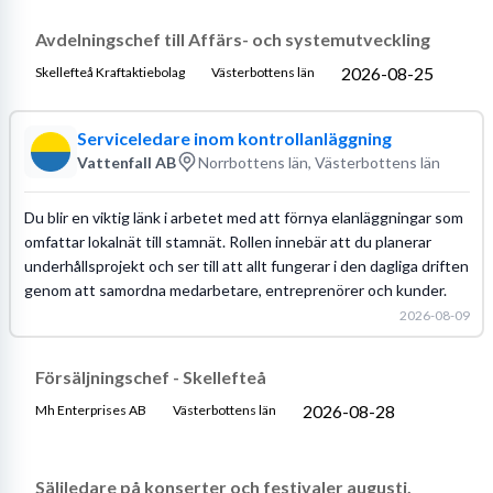
Avdelningschef till Affärs- och systemutveckling
2026-08-25
Skellefteå Kraftaktiebolag
Västerbottens län
Serviceledare inom kontrollanläggning
Vattenfall AB
Norrbottens län, Västerbottens län
Du blir en viktig länk i arbetet med att förnya elanläggningar som
omfattar lokalnät till stamnät. Rollen innebär att du planerar
underhållsprojekt och ser till att allt fungerar i den dagliga driften
genom att samordna medarbetare, entreprenörer och kunder.
2026-08-09
Försäljningschef - Skellefteå
2026-08-28
Mh Enterprises AB
Västerbottens län
Säljledare på konserter och festivaler augusti,