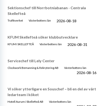
Sektionschef till Norrbotniabanan - Centrala
Skellefteå
2026-08-18
Trafikverket
Västerbottens län
KFUM Skellefteå söker klubbutvecklare
2026-08-31
KFUM I SKELLEFTEÅ
Västerbottens län
Servicechef till Lely Center
Clockwork Bemanning & Rekrytering AB
Västerbottens län
2026-08-16
Vi söker ytterligare en Souschef – bli en del av vårt
ledarteam i köket
Hotell Aurum i Skellefteå AB
Västerbottens län