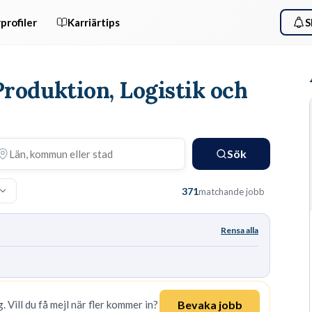
profiler
Karriärtips
S
Produktion, Logistik och
Sök
371
matchande jobb
Rensa alla
Bevaka jobb
. Vill du få mejl när fler kommer in?