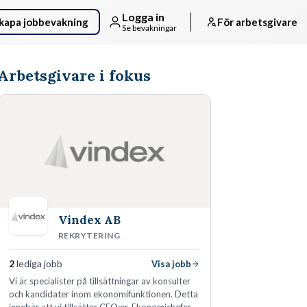
Logga in
kapa jobbevakning
För arbetsgivare
Se bevakningar
Arbetsgivare i fokus
Vindex AB
REKRYTERING
2
lediga jobb
Visa jobb
​Vi är specialister på tillsättningar av konsulter
och kandidater inom ekonomifunktionen. Detta