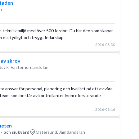
staden
n
en teknisk miljö med över 500 fordon. Du blir den som skapar
 ett tydligt och tryggt ledarskap.
2026-08-30
 av skrov
svik, Västernorrlands län
ta ansvar för personal, planering och kvalitet på ett av våra
 team som består av kontrollanter inom oförstörande
2026-08-16
heten
- och sjukvård
Östersund, Jämtlands län