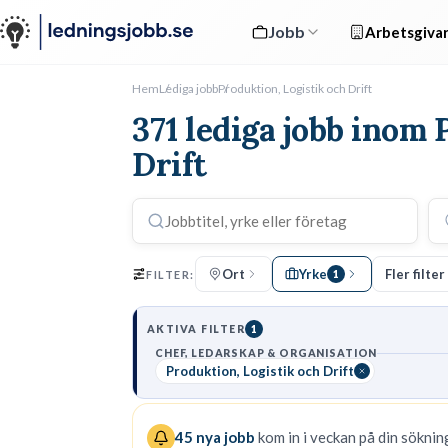
Jobb
Arbetsgivar
Hem
Lediga jobb
Produktion, Logistik och Drift
371 lediga jobb inom 
Drift
Ort
Yrke
Fler filter
FILTER:
1
AKTIVA FILTER
1
CHEF, LEDARSKAP & ORGANISATION
Produktion, Logistik och Drift
45
nya jobb
kom in i veckan på din sökning