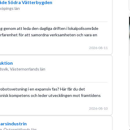
mråde Södra Vätterbygden
köpings län
rag genom att leda den dagliga driften i lokalpolisområde
erfarenhet för att samordna verksamheten och vara en
2026-08-11
uktion
svik, Västernorrlands län
 robotsvetsning i en expansiv fas? Här får du det
knisk kompetens och leder utvecklingen mot framtidens
2026-08-10
varsindustrin
g, Östergötlands län