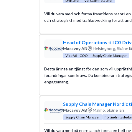
Driftchef
Verksamhetschef
Vill du vara med och forma framtidens resor i e
och strategiskt med trafikutveckling för att un
Head of Operations till CG Dri
Macavoy AB
Helsingborg, Skåne l
Vice Vd - COO
Supply Chain Manager
Detta är inte en tjänst för den som vill upprätth
förändringar som krävs. Du kombinerar strategi
engagemang.
Supply Chain Manager Nordic ti
Macavoy AB
Malmö, Skåne län
Supply Chain Manager
Förändringsleda
Vill du vara med på en resa och forma en helt ny 