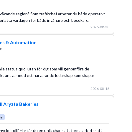
n växande region? Som trafikchef arbetar du både operativt
derlätta vardagen för både invånare och besökare.
2026-08-30
ves & Automation
än
ålla status quo, utan för dig som vill genomföra de
skt ansvar med ett närvarande ledarskap som skapar
2026-08-16
ll Aryzta Bakeries
re
nyckelroll? Här får du en unik chans att forma arbetssätt