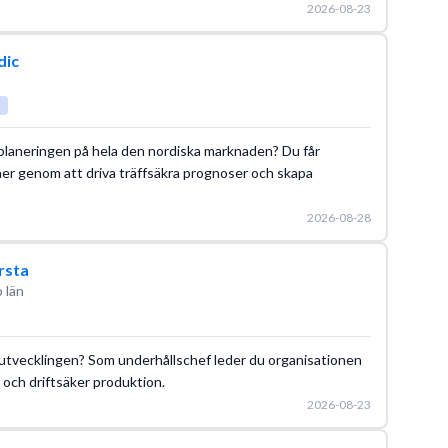
2026-08-23
dic
r planeringen på hela den nordiska marknaden? Du får
åer genom att driva träffsäkra prognoser och skapa
2026-08-28
ersta
 län
utvecklingen? Som underhållschef leder du organisationen
v och driftsäker produktion.
2026-08-23