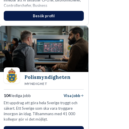
innebär att vi tillsätter CFO:er, Ekonomichefer,
Controllerchefer, Business
Controllers, Redovisningschefer,
Besök profil
Koncernredovisningsekonomer,
Redovisningsekonomer samt Lönespecialister.​
Polismyndigheten
MYNDIGHET
104
lediga jobb
Visa jobb
Ett uppdrag att göra hela Sverige tryggt och
säkert. Ett Sverige som ska vara tryggare
imorgon än idag. Tillsammans med 41 000
kollegor gör vi det möjligt.