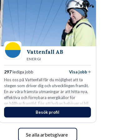
Vattenfall AB
ENERGI
297
lediga jobb
Visa jobb
Hos oss på Vattenfall får du möjlighet att ta
stegen som driver dig och utvecklingen framåt.
En av våra främsta utmaningar är att hitta nya,
effektiva och förnybara energikällor för
en hållbar framtid. För att lyckas behöver vi bli
fler medarbetare som vill göra skillnad.
Besök profil
Se alla arbetsgivare