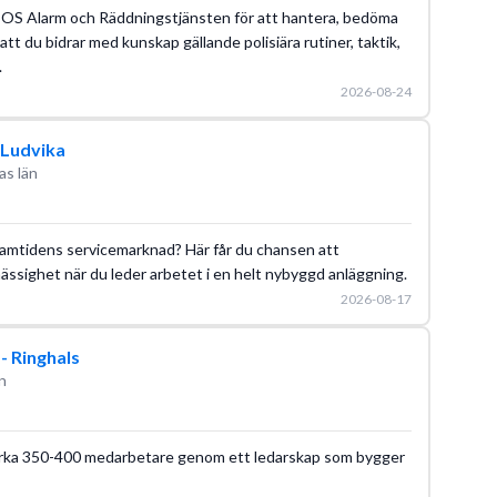
 SOS Alarm och Räddningstjänsten för att hantera, bedöma
 att du bidrar med kunskap gällande polisiära rutiner, taktik,
.
2026-08-24
i Ludvika
as län
framtidens servicemarknad? Här får du chansen att
ssighet när du leder arbetet i en helt nybyggd anläggning.
2026-08-17
- Ringhals
n
irka 350-400 medarbetare genom ett ledarskap som bygger