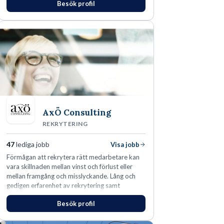
Besök profil
AxÖ Consulting
REKRYTERING
47
lediga jobb
Visa jobb
Förmågan att rekrytera rätt medarbetare kan
vara skillnaden mellan vinst och förlust eller
mellan framgång och misslyckande. Lång och
gedigen erfarenhet av rekrytering samt
konsultverksamhet har lärt oss just det.
Besök profil