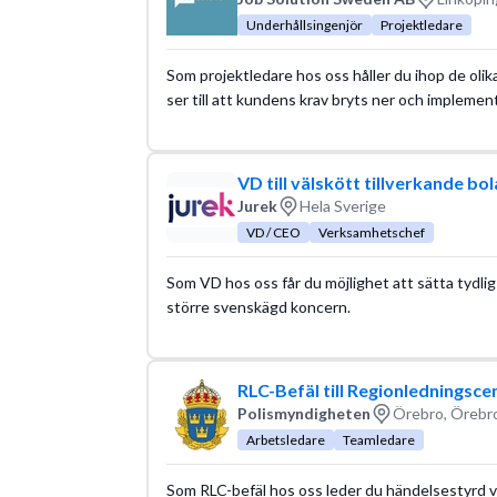
Underhållsingenjör
Projektledare
Som projektledare hos oss håller du ihop de ol
ser till att kundens krav bryts ner och implemen
VD till välskött tillverkande bol
Jurek
Hela Sverige
VD / CEO
Verksamhetschef
Som VD hos oss får du möjlighet att sätta tydlig
större svenskägd koncern.
RLC-Befäl till Regionledningsce
Polismyndigheten
Örebro, Örebro
Arbetsledare
Teamledare
Som RLC-befäl hos oss leder du händelsestyrd ver