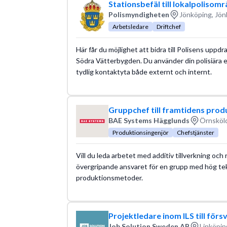
Stationsbefäl till lokalpoliso
Polismyndigheten
Jönköping, Jön
Arbetsledare
Driftchef
Här får du möjlighet att bidra till Polisens uppd
Södra Vätterbygden. Du använder din polisiära 
tydlig kontaktyta både externt och internt.
Gruppchef till framtidens prod
BAE Systems Hägglunds
Örnsköld
Produktionsingenjör
Chefstjänster
Vill du leda arbetet med additiv tillverkning och
övergripande ansvaret för en grupp med hög te
produktionsmetoder.
Projektledare inom ILS till förs
Job Solution Sweden AB
Linköpin