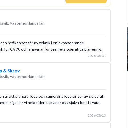
svik, Västernorrlands län
 och nyfikenhet för ny teknik i en expanderande
ik för CV90 och ansvarar för teamets operativa planering.
2026-08-31
p & Skrov
svik, Västernorrlands län
ten är att planera, leda och samordna leveranser av skrov till
nde miljö där vi hela tiden utmanar oss själva för att vara
2026-08-23