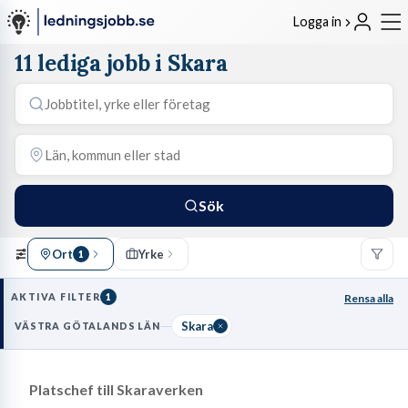
Logga in
11 lediga jobb i Skara
Sök
Ort
Yrke
1
AKTIVA FILTER
1
Rensa alla
Skara
VÄSTRA GÖTALANDS LÄN
Platschef till Skaraverken