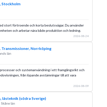
B, Stockholm
ed stort förtroende och korta beslutsvägar. Du använder
amheten och arbetar nära både produktion och ledning.
2026-08-24
S. Transmissioner, Norrköping
ands län
miprocesser och systemanvändning i ett framgångsrikt och
edovisningen, från löpande avstämningar till att vara
2026-08-09
 låsteknik (södra Sverige)
 Skåne län