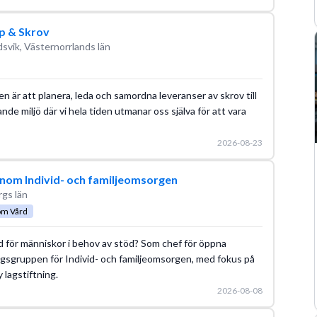
p & Skrov
svik, Västernorrlands län
ten är att planera, leda och samordna leveranser av skrov till
nde miljö där vi hela tiden utmanar oss själva för att vara
2026-08-23
inom Individ- och familjeomsorgen
rgs län
om Vård
ad för människor i behov av stöd? Som chef för öppna
ingsgruppen för Individ- och familjeomsorgen, med fokus på
 lagstiftning.
2026-08-08