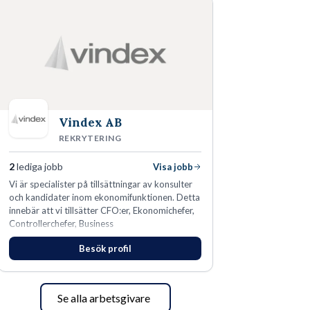
Vindex AB
REKRYTERING
2
lediga jobb
Visa jobb
​Vi är specialister på tillsättningar av konsulter
och kandidater inom ekonomifunktionen. Detta
innebär att vi tillsätter CFO:er, Ekonomichefer,
Controllerchefer, Business
Controllers, Redovisningschefer,
Besök profil
Koncernredovisningsekonomer,
Redovisningsekonomer samt Lönespecialister.​
Se alla arbetsgivare