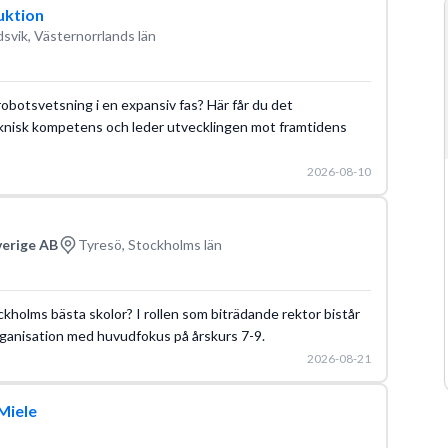
uktion
svik, Västernorrlands län
 robotsvetsning i en expansiv fas? Här får du det
knisk kompetens och leder utvecklingen mot framtidens
2026-08-10
verige AB
Tyresö, Stockholms län
ckholms bästa skolor? I rollen som biträdande rektor bistår
rganisation med huvudfokus på årskurs 7-9.
2026-08-21
Miele