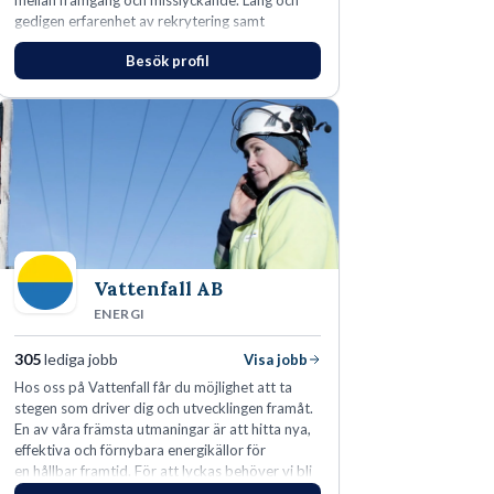
mellan framgång och misslyckande. Lång och
gedigen erfarenhet av rekrytering samt
konsultverksamhet har lärt oss just det.
Besök profil
Vattenfall AB
ENERGI
305
lediga jobb
Visa jobb
Hos oss på Vattenfall får du möjlighet att ta
stegen som driver dig och utvecklingen framåt.
En av våra främsta utmaningar är att hitta nya,
effektiva och förnybara energikällor för
en hållbar framtid. För att lyckas behöver vi bli
fler medarbetare som vill göra skillnad.