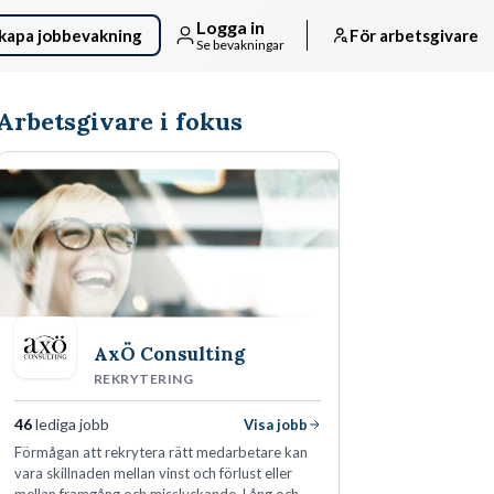
Logga in
kapa jobbevakning
För arbetsgivare
Se bevakningar
Arbetsgivare i fokus
AxÖ Consulting
REKRYTERING
46
lediga jobb
Visa jobb
Förmågan att rekrytera rätt medarbetare kan
vara skillnaden mellan vinst och förlust eller