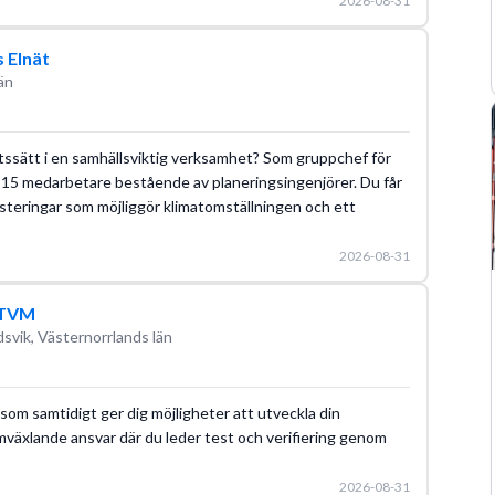
2026-08-31
 Elnät
än
etssätt i en samhällsviktig verksamhet? Som gruppchef för
a 15 medarbetare bestående av planeringsingenjörer. Du får
nvesteringar som möjliggör klimatomställningen och ett
2026-08-31
, TVM
svik, Västernorrlands län
som samtidigt ger dig möjligheter att utveckla din
omväxlande ansvar där du leder test och verifiering genom
2026-08-31