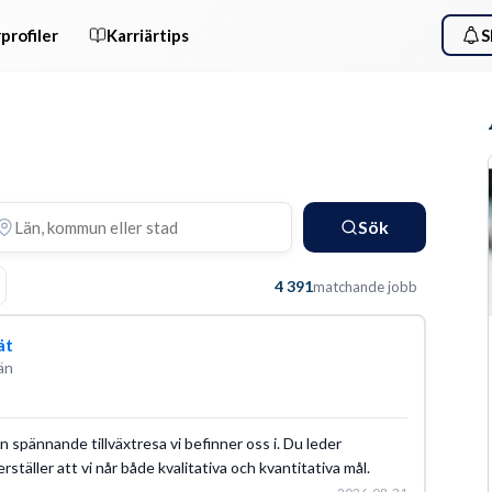
profiler
Karriärtips
S
Sök
4 391
matchande jobb
ät
än
n spännande tillväxtresa vi befinner oss i. Du leder
täller att vi når både kvalitativa och kvantitativa mål.