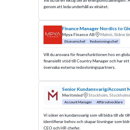
Vill du bli en viktig del av energiomställningen? 
genom att leda underhåll av elnätet.
Finance Manager Nordics to Gl
Mpya Finance AB
Malmö, Skåne lä
Ekonomichef
Redovisningschef
Vill du ansvara för finansfunktionen hos en glob
finansiellt stöd till Country Manager och har ett 
övervaka externa redovisningspartners.
Senior Kundansvarig/Account M
Meritmind
Stockholm, Stockholms
Account Manager
Affärsutvecklare
Vi söker en kundansvarig som vill bidra till vår ti
identifierar behov och skapar lösningar som bidra
CEO och HR-chefer.