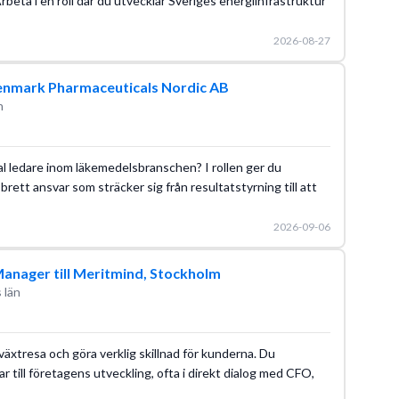
Arbeta i en roll där du utvecklar Sveriges energiinfrastruktur
2026-08-27
enmark Pharmaceuticals Nordic AB
n
al ledare inom läkemedelsbranschen? I rollen ger du
brett ansvar som sträcker sig från resultatstyrning till att
2026-09-06
anager till Meritmind, Stockholm
 län
llväxtresa och göra verklig skillnad för kunderna. Du
r till företagens utveckling, ofta i direkt dialog med CFO,