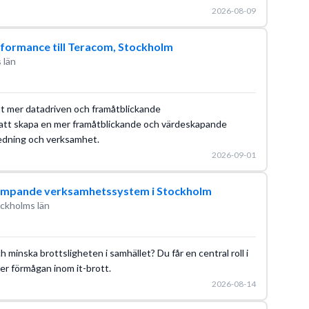
2026-08-09
rformance till Teracom, Stockholm
 län
mot mer datadriven och framåtblickande
i att skapa en mer framåtblickande och värdeskapande
ledning och verksamhet.
2026-09-01
kämpande verksamhetssystem i Stockholm
ckholms län
h minska brottsligheten i samhället? Du får en central roll i
er förmågan inom it-brott.
2026-08-14