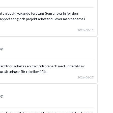
 ett globalt, växande företag? Som ansvarig för den
l rapportering och projekt arbetar du över marknaderna i
2026-08-15
ng
 Här får du arbeta i en framtidsbransch med underhåll av
tsättningar för tekniker i fält.
2026-08-27
ng