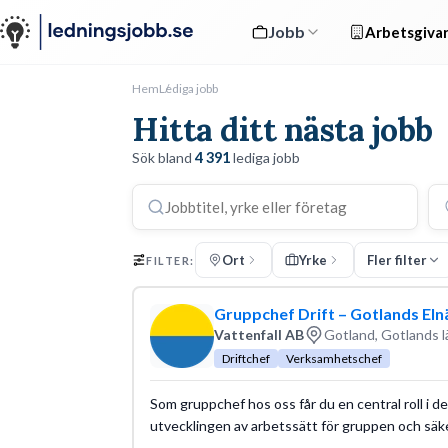
Jobb
Arbetsgivar
Hem
Lediga jobb
Hitta ditt nästa jobb
Sök bland
4 391
lediga jobb
Ort
Yrke
Fler filter
FILTER:
Gruppchef Drift – Gotlands Eln
Vattenfall AB
Gotland, Gotlands l
Driftchef
Verksamhetschef
Som gruppchef hos oss får du en central roll i de
utvecklingen av arbetssätt för gruppen och säkers