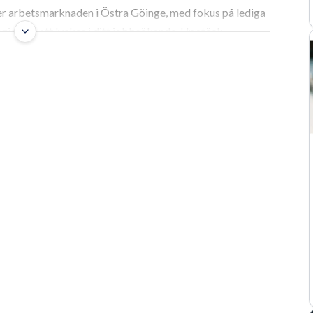
er arbetsmarknaden i Östra Göinge, med fokus på lediga
gier för att lyckas i ditt jobbsökande. Upptäck
or och andra växande områden.
öinge: en överblick
ed sin unika blandning av naturskönhet, lokal
ang erbjuder en spännande plattform för din nästa
ben i Östra Göinge innebär att upptäcka en
 av både traditionella styrkor och nya möjligheter. Här
rbete, oavsett om du söker en chefstjänst inom offentlig
er en position där du kan bidra till kommunens utveckling.
 navigera bland jobbannonserna i Östra Göinge. Vi
d, ge dig konkreta tips för jobbsökandet och belysa