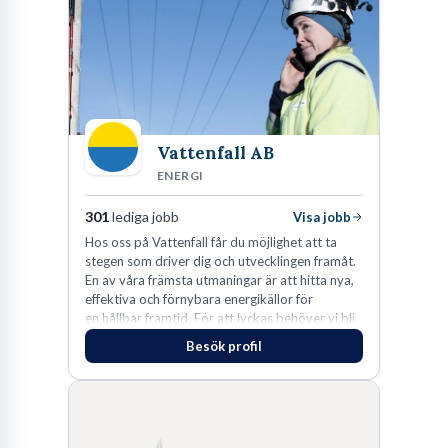
Vattenfall AB
ENERGI
301
lediga jobb
Visa jobb
Hos oss på Vattenfall får du möjlighet att ta
stegen som driver dig och utvecklingen framåt.
En av våra främsta utmaningar är att hitta nya,
effektiva och förnybara energikällor för
en hållbar framtid. För att lyckas behöver vi bli
fler medarbetare som vill göra skillnad.
Besök profil