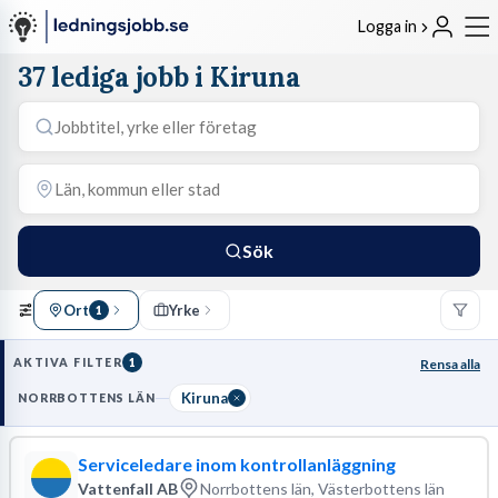
Logga in
37 lediga jobb i Kiruna
Sök
Ort
Yrke
1
AKTIVA FILTER
1
Rensa alla
Kiruna
NORRBOTTENS LÄN
Serviceledare inom kontrollanläggning
Vattenfall AB
Norrbottens län, Västerbottens län