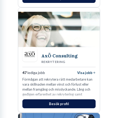
AxÖ Consulting
REKRYTERING
47
lediga jobb
Visa jobb
Förmågan att rekrytera rätt medarbetare kan
vara skillnaden mellan vinst och förlust eller
mellan framgång och misslyckande. Lång och
gedigen erfarenhet av rekrytering samt
konsultverksamhet har lärt oss just det.
Besök profil