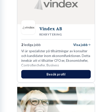
Vindex AB
REKRYTERING
2
lediga jobb
Visa jobb
​Vi är specialister på tillsättningar av konsulter
och kandidater inom ekonomifunktionen. Detta
innebär att vi tillsätter CFO:er, Ekonomichefer,
Controllerchefer, Business
Controllers, Redovisningschefer,
Besök profil
Koncernredovisningsekonomer,
Redovisningsekonomer samt Lönespecialister.​