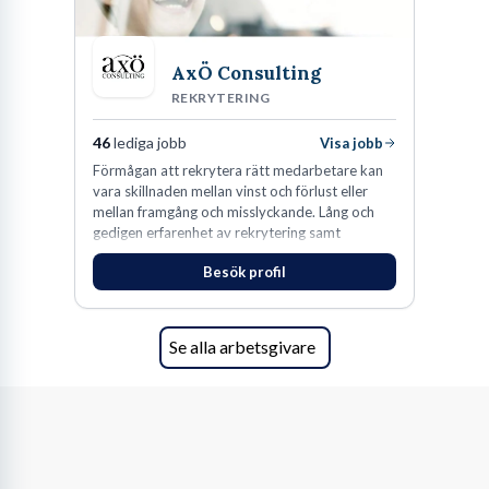
AxÖ Consulting
REKRYTERING
46
lediga jobb
Visa jobb
Förmågan att rekrytera rätt medarbetare kan
vara skillnaden mellan vinst och förlust eller
mellan framgång och misslyckande. Lång och
gedigen erfarenhet av rekrytering samt
konsultverksamhet har lärt oss just det.
Besök profil
Se alla arbetsgivare