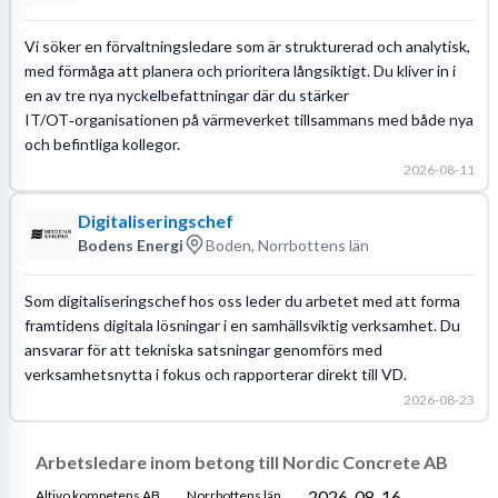
Vi söker en förvaltningsledare som är strukturerad och analytisk,
med förmåga att planera och prioritera långsiktigt. Du kliver in i
en av tre nya nyckelbefattningar där du stärker
IT/OT‑organisationen på värmeverket tillsammans med både nya
och befintliga kollegor.
2026-08-11
Digitaliseringschef
Bodens Energi
Boden, Norrbottens län
Som digitaliseringschef hos oss leder du arbetet med att forma
framtidens digitala lösningar i en samhällsviktig verksamhet. Du
ansvarar för att tekniska satsningar genomförs med
verksamhetsnytta i fokus och rapporterar direkt till VD.
2026-08-23
Arbetsledare inom betong till Nordic Concrete AB
2026-08-16
Altivo kompetens AB
Norrbottens län