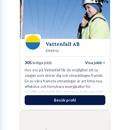
Vattenfall AB
ENERGI
305
lediga jobb
Visa jobb
Hos oss på Vattenfall får du möjlighet att ta
stegen som driver dig och utvecklingen framåt.
En av våra främsta utmaningar är att hitta nya,
effektiva och förnybara energikällor för
en hållbar framtid. För att lyckas behöver vi bli
fler medarbetare som vill göra skillnad.
Besök profil