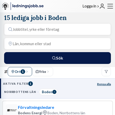
Logga in
15 lediga jobb i Boden
Sök
Ort
Yrke
1
AKTIVA FILTER
1
Rensa alla
Boden
NORRBOTTENS LÄN
Förvaltningsledare
Bodens Energi
Boden, Norrbottens län