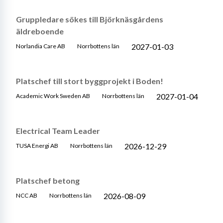
Gruppledare sökes till Björknäsgårdens
äldreboende
2027-01-03
Norlandia Care AB
Norrbottens län
Platschef till stort byggprojekt i Boden!
2027-01-04
Academic Work Sweden AB
Norrbottens län
Electrical Team Leader
2026-12-29
TUSA Energi AB
Norrbottens län
Platschef betong
2026-08-09
NCC AB
Norrbottens län