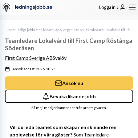
Logga in
Hem
Lediga jobb
Chef, ledarskap & organisation
Teamledare Lokalvård till First Camp Röstånga Söderåsen
Teamledare Lokalvård till First Camp Röstånga
Söderåsen
First Camp Sverige AB
Svalöv
Ansök senast: 2026-10-21
Ansök nu
Bevaka likande jobb
Få mejl med jobbannonser från arbetsgivaren.
Vill du leda teamet som skapar en skinande ren 
upplevelse för våra gäster? 
Som Teamledare 