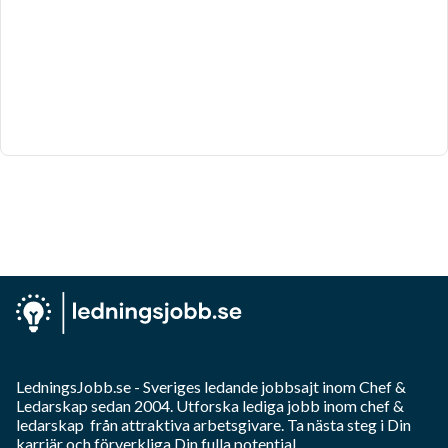
LedningsJobb.se
- Sveriges ledande jobbsajt inom
Chef &
Ledarskap
sedan 2004. Utforska lediga jobb inom
chef &
ledarskap
från attraktiva arbetsgivare. Ta nästa steg i Din
karriär och förverkliga Din fulla potential.