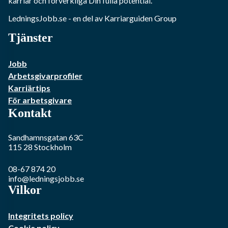
karriär och förverkliga Din fulla potential.
LedningsJobb.se
- en del av Karriarguiden Group
Tjänster
Jobb
Arbetsgivarprofiler
Karriärtips
För arbetsgivare
Kontakt
Sandhamnsgatan 63C
115 28
Stockholm
08-67 874 20
info@ledningsjobb.se
Vilkor
Integritets policy
Cookie policy