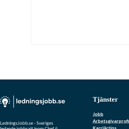
Tjänster
Jobb
Arbetsgivarprofi
LedningsJobb.se
- Sveriges
Karriärtips
ledande jobbsajt inom
Chef &