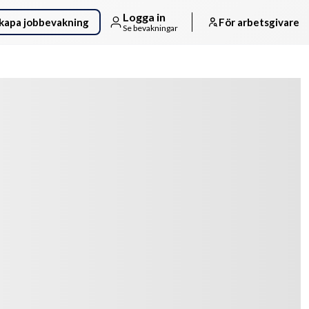
Logga in
kapa jobbevakning
För arbetsgivare
Se bevakningar