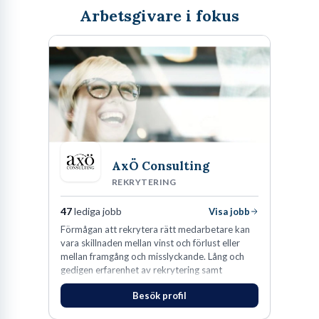
Arbetsgivare i fokus
AxÖ Consulting
REKRYTERING
47
lediga jobb
Visa jobb
Förmågan att rekrytera rätt medarbetare kan
vara skillnaden mellan vinst och förlust eller
mellan framgång och misslyckande. Lång och
gedigen erfarenhet av rekrytering samt
konsultverksamhet har lärt oss just det.
Besök profil