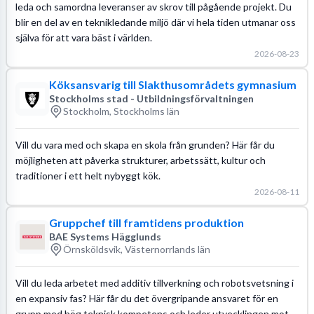
leda och samordna leveranser av skrov till pågående projekt. Du
blir en del av en teknikledande miljö där vi hela tiden utmanar oss
själva för att vara bäst i världen.
2026-08-23
Köksansvarig till Slakthusområdets gymnasium
Stockholms stad - Utbildningsförvaltningen
Stockholm, Stockholms län
Vill du vara med och skapa en skola från grunden? Här får du
möjligheten att påverka strukturer, arbetssätt, kultur och
traditioner i ett helt nybyggt kök.
2026-08-11
Gruppchef till framtidens produktion
BAE Systems Hägglunds
Örnsköldsvik, Västernorrlands län
Vill du leda arbetet med additiv tillverkning och robotsvetsning i
en expansiv fas? Här får du det övergripande ansvaret för en
grupp med hög teknisk kompetens och leder utvecklingen mot