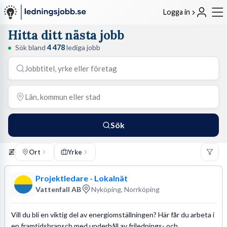
Logga in
Hitta ditt nästa jobb
Sök bland
4 478
lediga jobb
Sök
Ort
Yrke
Projektledare - Lokalnät
Vattenfall AB
Nyköping, Norrköping
Vill du bli en viktig del av energiomställningen? Här får du arbeta i
en framtidsbransch med underhåll av frilednings- och