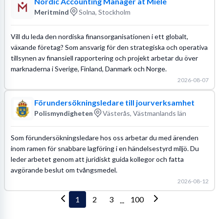
Nordic Accounting Manager at Miele
Meritmind
Solna, Stockholm
Vill du leda den nordiska finansorganisationen i ett globalt,
växande företag? Som ansvarig för den strategiska och operativa
tillsynen av finansiell rapportering och projekt arbetar du över
marknaderna i Sverige, Finland, Danmark och Norge.
2026-08-07
Förundersökningsledare till jourverksamhet
Polismyndigheten
Västerås, Västmanlands län
Som förundersökningsledare hos oss arbetar du med ärenden
inom ramen för snabbare lagföring i en händelsestyrd miljö. Du
leder arbetet genom att juridiskt guida kollegor och fatta
avgörande beslut om tvångsmedel.
2026-08-12
1
2
3
100
...