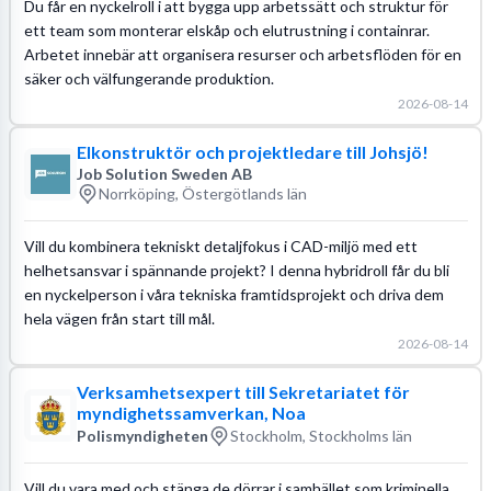
Du får en nyckelroll i att bygga upp arbetssätt och struktur för
ett team som monterar elskåp och elutrustning i containrar.
Arbetet innebär att organisera resurser och arbetsflöden för en
säker och välfungerande produktion.
2026-08-14
Elkonstruktör och projektledare till Johsjö!
Job Solution Sweden AB
Norrköping, Östergötlands län
Vill du kombinera tekniskt detaljfokus i CAD-miljö med ett
helhetsansvar i spännande projekt? I denna hybridroll får du bli
en nyckelperson i våra tekniska framtidsprojekt och driva dem
hela vägen från start till mål.
2026-08-14
Verksamhetsexpert till Sekretariatet för
myndighetssamverkan, Noa
Polismyndigheten
Stockholm, Stockholms län
Vill du vara med och stänga de dörrar i samhället som kriminella