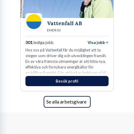
Vattenfall AB
ENERGI
301
lediga jobb
Visa jobb
Hos oss på Vattenfall får du möjlighet att ta
stegen som driver dig och utvecklingen framåt.
En av våra främsta utmaningar är att hitta nya,
effektiva och förnybara energikällor för
en hållbar framtid. För att lyckas behöver vi bli
fler medarbetare som vill göra skillnad.
Besök profil
Se alla arbetsgivare