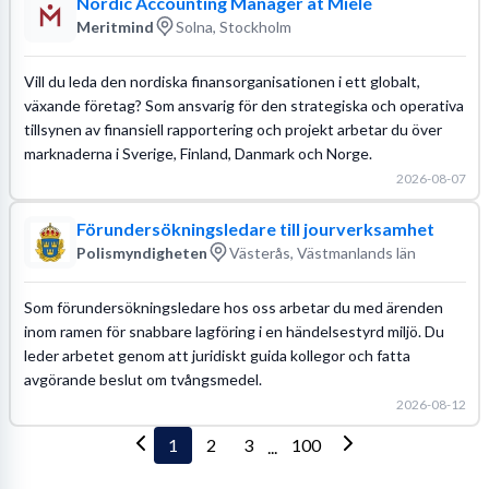
Nordic Accounting Manager at Miele
Meritmind
Solna, Stockholm
Vill du leda den nordiska finansorganisationen i ett globalt,
växande företag? Som ansvarig för den strategiska och operativa
tillsynen av finansiell rapportering och projekt arbetar du över
marknaderna i Sverige, Finland, Danmark och Norge.
2026-08-07
Förundersökningsledare till jourverksamhet
Polismyndigheten
Västerås, Västmanlands län
Som förundersökningsledare hos oss arbetar du med ärenden
inom ramen för snabbare lagföring i en händelsestyrd miljö. Du
leder arbetet genom att juridiskt guida kollegor och fatta
avgörande beslut om tvångsmedel.
2026-08-12
1
2
3
100
...