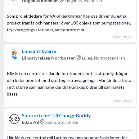
Höganäs kommun
Höganäs, Skåne län
Som projektledare för VA-anläggningar hos oss driver du egna
projekt framåt och hanterar över 100 objekt som pumpstationer,
tryckstegringsstationer, vattentorn mm.
2026-08-23
Länsantikvarie
Länsstyrelsen Norrbotten
Luleå, Norrbottens län
Kliv in i en central roll där du företräder länets kulturmiljöfrågor
och leder arbetet med strategiska avvägningar. Här får du arbeta
i ett större sammanhang där din kunskap bidrar till samhällets
bästa.
2026-08-23
Supportchef till ChargeBuddy
EdZa AB
Solna, Stockholm
Här får du en central roll i att bygga upp supportfunktionen för