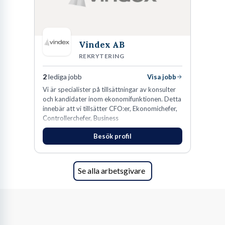
Vindex AB
REKRYTERING
2
lediga jobb
Visa jobb
​Vi är specialister på tillsättningar av konsulter
och kandidater inom ekonomifunktionen. Detta
innebär att vi tillsätter CFO:er, Ekonomichefer,
Controllerchefer, Business
Controllers, Redovisningschefer,
Besök profil
Koncernredovisningsekonomer,
Redovisningsekonomer samt Lönespecialister.​
Se alla arbetsgivare