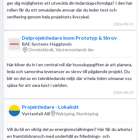
ger dig möjligheter att utveckla din ledarskapsförmåga? I den här
rollen får du ett omväxlande ansvar där du leder test och
verifiering genom hela projektets livscykel.
2026-08-31
Delprojektledare inom Prototyp & Skrov
BAE Systems Hägglunds
Örnsköldsvik, Västernorrlands län
Här kliver du in i en central roll där huvuduppgiften är att planera,
leda och samordna leveranser av skrov till pågående projekt. Du
blir en del av en teknikledande miljö där vi hela tiden utmanar oss
själva för att vara bäst i världen.
2026-08-23
Projektledare - Lokalnät
Vattenfall AB
Nyköping, Norrköping
Vill du bli en viktig del av energiomställningen? Här får du arbeta i
en framtidsbransch med underhåll av frilednings- och