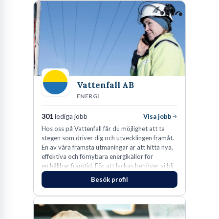
Vattenfall AB
ENERGI
301
lediga jobb
Visa jobb
Hos oss på Vattenfall får du möjlighet att ta
stegen som driver dig och utvecklingen framåt.
En av våra främsta utmaningar är att hitta nya,
effektiva och förnybara energikällor för
en hållbar framtid. För att lyckas behöver vi bli
fler medarbetare som vill göra skillnad.
Besök profil