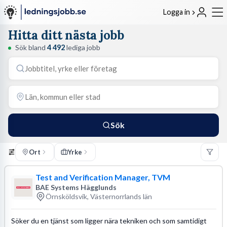
Logga in
Hitta ditt nästa jobb
Sök bland
4 492
lediga jobb
Sök
Ort
Yrke
Test and Verification Manager, TVM
BAE Systems Hägglunds
Örnsköldsvik, Västernorrlands län
Söker du en tjänst som ligger nära tekniken och som samtidigt