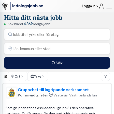
Logga in
Hitta ditt nästa jobb
Sök bland
4 369
lediga jobb
Sök
Ort
Yrke
Gruppchef till ingripande verksamhet
Polismyndigheten
Västerås, Västmanlands län
Som gruppchef hos oss leder du grupp 8 i den operativa
vardagen. Du får ansvar för den brottsförebyggande och