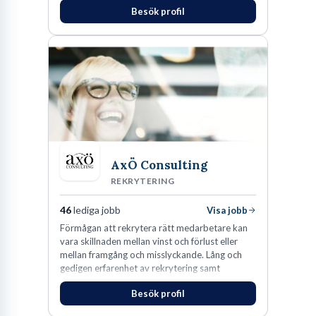
Besök profil
Koncernredovisningsekonomer,
Redovisningsekonomer samt Lönespecialister.​
AxÖ Consulting
REKRYTERING
46
lediga jobb
Visa jobb
Förmågan att rekrytera rätt medarbetare kan
vara skillnaden mellan vinst och förlust eller
mellan framgång och misslyckande. Lång och
gedigen erfarenhet av rekrytering samt
konsultverksamhet har lärt oss just det.
Besök profil