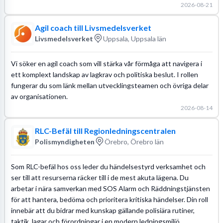
2026-08-21
Agil coach till Livsmedelsverket
Livsmedelsverket
Uppsala, Uppsala län
Vi söker en agil coach som vill stärka vår förmåga att navigera i
ett komplext landskap av lagkrav och politiska beslut. I rollen
fungerar du som länk mellan utvecklingsteamen och övriga delar
av organisationen.
2026-08-14
RLC-Befäl till Regionledningscentralen
Polismyndigheten
Örebro, Örebro län
Som RLC-befäl hos oss leder du händelsestyrd verksamhet och
ser till att resurserna räcker till i de mest akuta lägena. Du
arbetar i nära samverkan med SOS Alarm och Räddningstjänsten
för att hantera, bedöma och prioritera kritiska händelser. Din roll
innebär att du bidrar med kunskap gällande polisiära rutiner,
taktik, lagar och förordningar i en modern ledningsmiljö.