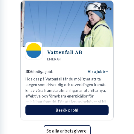
Vattenfall AB
ENERGI
305
lediga jobb
Visa jobb
Hos oss på Vattenfall får du möjlighet att ta
stegen som driver dig och utvecklingen framåt.
En av våra främsta utmaningar är att hitta nya,
effektiva och förnybara energikällor för
en hållbar framtid. För att lyckas behöver vi bli
fler medarbetare som vill göra skillnad.
Besök profil
Se alla arbetsgivare