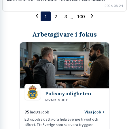
2026-08-24
1
2
3
100
...
Arbetsgivare i fokus
Polismyndigheten
MYNDIGHET
95
lediga jobb
Visa jobb
Ett uppdrag att göra hela Sverige tryggt och
säkert. Ett Sverige som ska vara tryggare