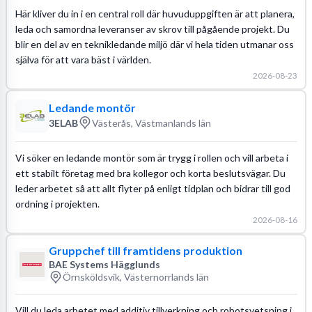
Här kliver du in i en central roll där huvuduppgiften är att planera,
leda och samordna leveranser av skrov till pågående projekt. Du
blir en del av en teknikledande miljö där vi hela tiden utmanar oss
själva för att vara bäst i världen.
2026-08-23
Ledande montör
3ELAB
Västerås, Västmanlands län
Vi söker en ledande montör som är trygg i rollen och vill arbeta i
ett stabilt företag med bra kollegor och korta beslutsvägar. Du
leder arbetet så att allt flyter på enligt tidplan och bidrar till god
ordning i projekten.
2026-08-16
Gruppchef till framtidens produktion
BAE Systems Hägglunds
Örnsköldsvik, Västernorrlands län
Vill du leda arbetet med additiv tillverkning och robotsvetsning i