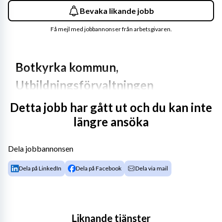
Bevaka likande jobb
Få mejl med jobbannonser från arbetsgivaren.
Botkyrka kommun, 
Utbildningsförvaltningen
Detta jobb har gått ut och du kan inte
Vill du ha meningsfulla arbetsuppgifter som gör skillnad 
längre ansöka
i människors liv? Välkommen till kommunen som är långt 
ifrån lagom!
Dela jobbannonsen
Utbildningsförvaltningen ansvarar för förskola, 
fritidshem, grundskola, gymnasium samt anpassad 
Dela på LinkedIn
Dela på Facebook
Dela via mail
grund- och gymnasieskola. Vi har drygt 3 200 
medarbetare vid 40 förskolor, 22 grundskolor och fyra 
gymnasieskolor. Här finns ett stort engagemang för att 
alla barn och elever ska få undervisning av hög kvalitet, 
Liknande tjänster