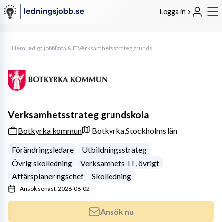
Logga in
Hem
Lediga jobb
Data & IT
Verksamhetsstrateg grundskola
Verksamhetsstrateg grundskola
Botkyrka kommun
Botkyrka,
Stockholms län
Förändringsledare
Utbildningsstrateg
Övrig skolledning
Verksamhets-IT, övrigt
Affärsplaneringschef
Skolledning
Ansök senast: 2026-08-02
Ansök nu