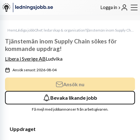
Logga in
Hem
Lediga jobb
Chef, ledarskap & organisation
Tjänstemän inom Supply Chain sökes för kommande uppdrag!
Tjänstemän inom Supply Chain sökes för
kommande uppdrag!
Libera i Sverige AB
Ludvika
Ansök senast: 2026-08-04
Ansök nu
Bevaka likande jobb
Få mejl med jobbannonser från arbetsgivaren.
Uppdraget