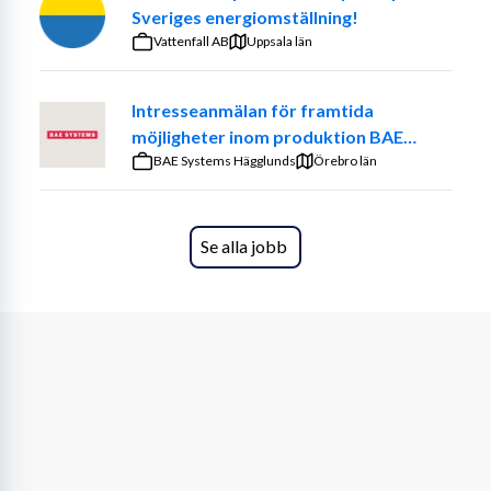
Sveriges energiomställning!
Logistikassistent
Vattenfall AB
Uppsala län
 Vem du är
Intresseanmälan för framtida
Vi söker dig som har tidigare erfarenhet inom någon av 
möjligheter inom produktion BAE
dessa tjänster tjänster inom Supply Chain. Det gäller 
Systems Bofors
BAE Systems Hägglunds
både interimuppdrag samt rekryteringar till kund. Våra 
Örebro län
kunder söker både seniora och juniora profiler så tveka 
inte att söka om det skulle kunna vara något för dig.
Se alla jobb
Vi ser att du behärskar svenska samt engelska i tal och 
skrift och att du även med fördel har ett B-körkort samt 
tillgång till bil. Men det absolut viktigaste för oss på 
Libera är att se ett driv och en vilja att utvecklas, både 
tillsammans med oss och med våra kunder. Som person 
är du social och nyfiken. Du har lätt att se 
frågeställningar ur ett helhetsperspektiv. Andra viktiga 
egenskaper för att trivas och lyckas i rollen som konsult 
är flexibilitet och att du är möjlighetsorienterad. Du har 