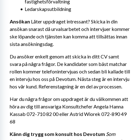
fastighetsförvaltning
Ledarskapsutbildning
Ansökan
 Låter uppdraget intressant? Skicka in din 
ansökan snarast då urvalsarbetet och intervjuer kommer 
ske löpande och tjänsten kan komma att tillsättas innan 
sista ansökningsdag.
Du ansöker enkelt genom att skicka in ditt CV samt 
svara på några frågor. De kandidater som bäst matchar 
rollen kommer telefonintervjuas och sedan bli kallade till 
en intervju hos oss på Devotum. Nästa steg är en intervju 
hos vår kund. Referenstagning är en del av processen.
Har du några frågor om uppdraget är du välkommen att 
höra av dig till ansvariga Konsultchefer Angela Hanna 
Kassab 072-710 82 00 eller Astrid Wiorek 072-890 49 
68
Känn dig trygg som konsult hos Devotum
Som 