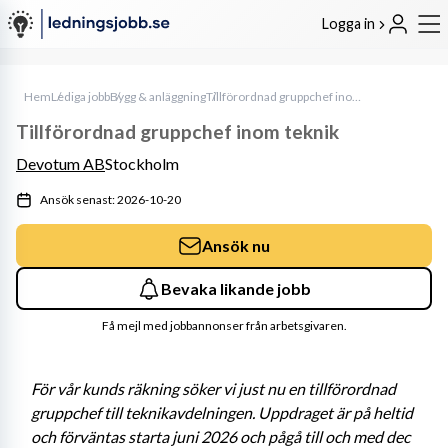
Logga in
Hem
Lediga jobb
Bygg & anläggning
Tillförordnad gruppchef inom teknik
Tillförordnad gruppchef inom teknik
Devotum AB
Stockholm
Ansök senast: 2026-10-20
Ansök nu
Bevaka likande jobb
Få mejl med jobbannonser från arbetsgivaren.
För vår kunds räkning söker vi just nu en tillförordnad 
gruppchef till teknikavdelningen. Uppdraget är på heltid 
och förväntas starta juni 2026 och pågå till och med dec 