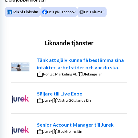
Dela på LinkedIn
Dela på Facebook
Dela via mail
Liknande tjänster
Tänk att själv kunna få bestämma sina
intäkter, arbetstider och var du ska
jobba. – Prova på att vara din egen
Pontac Marketing AB
Blekinge län
chef
Säljare till Live Expo
Jurek
Västra Götalands län
Senior Account Manager till Jurek
Jurek
Stockholms län