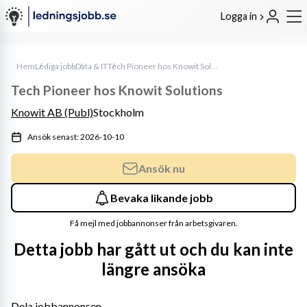
Logga in
Hem
Lediga jobb
Data & IT
Tech Pioneer hos Knowit Solutions
Tech Pioneer hos Knowit Solutions
Knowit AB (Publ)
Stockholm
Ansök senast: 2026-10-10
Ansök nu
Bevaka likande jobb
Få mejl med jobbannonser från arbetsgivaren.
Detta jobb har gått ut och du kan inte
längre ansöka
Dela jobbannonsen