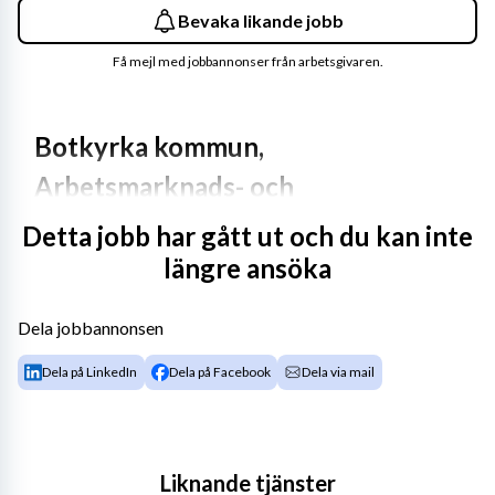
Bevaka likande jobb
Få mejl med jobbannonser från arbetsgivaren.
Botkyrka kommun, 
Arbetsmarknads- och 
vuxenutbildningsförvaltningen
Detta jobb har gått ut och du kan inte
längre ansöka
Vill du ha meningsfulla arbetsuppgifter som gör skillnad 
i människors liv? Välkommen till kommunen som är långt 
Dela jobbannonsen
ifrån lagom!
Dela på LinkedIn
Dela på Facebook
Dela via mail
Arbetsmarknads- och vuxenutbildningsförvaltningen 
arbetar för att fler Botkyrkabor ska få förutsättningar 
att nå egen försörjning genom arbete, studier eller andra 
vägar till ett självständigt liv. Förvaltningen ansvarar för 
Liknande tjänster
kommunens arbetsmarknadsinsatser, dagliga 