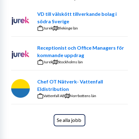
verksamhet, vuxenutbildning och frågor som rör 
eftergymnasiala utbildningar.
VD till välskött tillverkande bolag i
södra Sverige
Vid årsskiftet blir gymnasieskolan en del av 
Jurek
Blekinge län
förvaltningen. Det skapar nya möjligheter att stärka 
sambandet mellan utbildning, arbetsmarknad och 
kompetensförsörjning och att utveckla ett 
Receptionist och Office Managers för
sammanhållet stöd för Botkyrkabor genom olika skeden 
kommande uppdrag
i livet.
Jurek
Stockholms län
Tillsammans är vi idag cirka 400 medarbetare och blir 
Chef OT Nätverk- Vattenfall
närmare 800 efter årsskiftet. Genom nära samverkan 
Eldistribution
med näringsliv, utbildningsanordnare, myndigheter och 
Vattenfall AB
andra aktörer utvecklar vi insatser som gör skillnad för 
Norrbottens län
både individen och samhället.
Tjänsten och 
Se alla jobb
arbetsuppgifterna