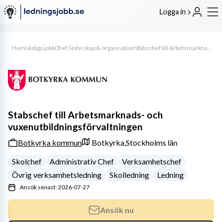
Logga in
Hem
Lediga jobb
Chef, ledarskap & organisation
Stabschef till Arbetsmarknads- och vuxenutbildningsförvaltningen
Stabschef till Arbetsmarknads- och
vuxenutbildningsförvaltningen
Botkyrka kommun
Botkyrka,
Stockholms län
Skolchef
Administrativ Chef
Verksamhetschef
Övrig verksamhetsledning
Skolledning
Ledning
Ansök senast: 2026-07-27
Ansök nu