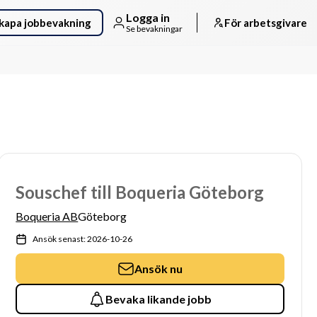
Logga in
kapa jobbevakning
För arbetsgivare
Se bevakningar
Souschef till Boqueria Göteborg
Boqueria AB
Göteborg
Ansök senast: 2026-10-26
Ansök nu
Bevaka likande jobb