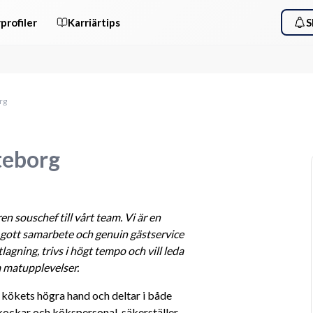
profiler
Karriärtips
S
rg
teborg
souschef till vårt team. Vi är en 
gott samarbete och genuin gästservice 
agning, trivs i högt tempo och vill leda 
a matupplevelser.
kökets högra hand och deltar i både 
kockar och kökspersonal, säkerställer 