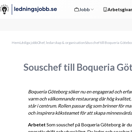
Jobb
Arbetsgivar
Hem
Lediga jobb
Chef, ledarskap & organisation
Souschef till Boqueria Götebo
Souschef till Boqueria Gö
Boqueria Göteborg söker nu en engagerad och erfaren 
varm och välkomnande restaurang där hög kvalitet, 
står i centrum. Rollen passar dig som brinner för matl
och inspirera köksteamet för att skapa minnesvärd
Arbetet
 Som souschef på Boqueria Göteborg är du 
operativ drift och utveckling. Du leder och coachar 