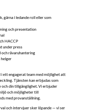
gärna i ledande roll eller som 
ming och presentation
nal
 och HACCP
t under press
l och råvaruhantering
h helger
 i ett engagerat team med möjlighet att 
ckling. Tjänsten kan erbjudas som 
ch din tillgänglighet. Vi erbjuder 
jö och möjligheter till 
leds med provanställning.
al och intervjuer sker löpande — vi ser 