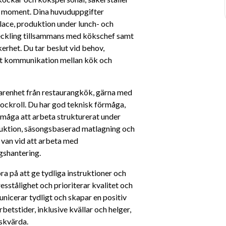
rje moment. Dina huvuduppgifter 
ace, produktion under lunch- och 
veckling tillsammans med kökschef samt 
erhet. Du tar beslut vid behov, 
att kommunikation mellan kök och 
renhet från restaurangkök, gärna med 
kockroll. Du har god teknisk förmåga, 
måga att arbeta strukturerat under 
duktion, säsongsbaserad matlagning och 
van vid att arbeta med 
gshantering.
ra på att ge tydliga instruktioner och 
sstålighet och prioriterar kvalitet och 
nicerar tydligt och skapar en positiv 
betstider, inklusive kvällar och helger, 
skvärda.