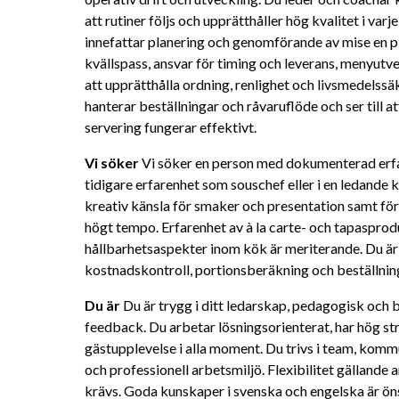
att rutiner följs och upprätthåller hög kvalitet i va
innefattar planering och genomförande av mise en pl
kvällspass, ansvar för timing och leverans, menyut
att upprätthålla ordning, renlighet och livsmedelssäk
hanterar beställningar och råvaruflöde och ser till 
servering fungerar effektivt.
Vi söker
 Vi söker en person med dokumenterad erfa
tidigare erfarenhet som souschef eller i en ledande 
kreativ känsla för smaker och presentation samt för
högt tempo. Erfarenhet av à la carte- och tapaspro
hållbarhetsaspekter inom kök är meriterande. Du är 
kostnadskontroll, portionsberäkning och beställnin
Du är
 Du är trygg i ditt ledarskap, pedagogisk och b
feedback. Du arbetar lösningsorienterat, har hög stre
gästupplevelse i alla moment. Du trivs i team, kommu
och professionell arbetsmiljö. Flexibilitet gällande ar
krävs. Goda kunskaper i svenska och engelska är ön