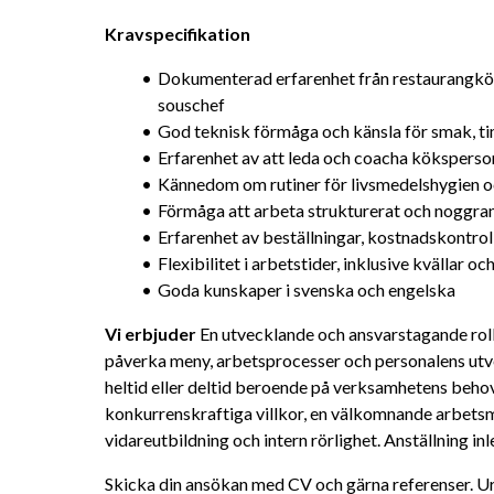
Kravspecifikation
Dokumenterad erfarenhet från restaurangkök, 
souschef
God teknisk förmåga och känsla för smak, ti
Erfarenhet av att leda och coacha köksperso
Kännedom om rutiner för livsmedelshygien
Förmåga att arbeta strukturerat och noggran
Erfarenhet av beställningar, kostnadskontrol
Flexibilitet i arbetstider, inklusive kvällar oc
Goda kunskaper i svenska och engelska
Vi erbjuder
 En utvecklande och ansvarstagande roll
påverka meny, arbetsprocesser och personalens utve
heltid eller deltid beroende på verksamhetens behov o
konkurrenskraftiga villkor, en välkomnande arbetsmil
vidareutbildning och intern rörlighet. Anställning in
Skicka din ansökan med CV och gärna referenser. Urv