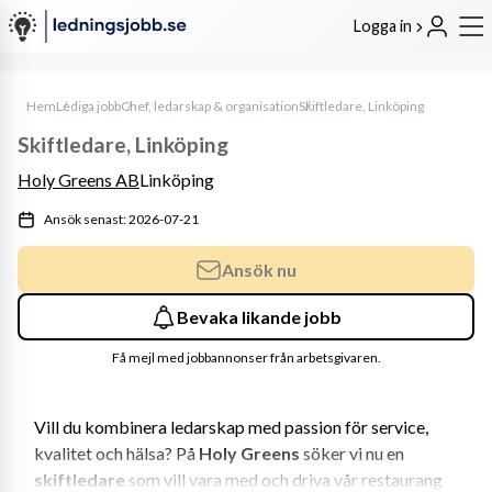
Logga in
Hem
Lediga jobb
Chef, ledarskap & organisation
Skiftledare, Linköping
Skiftledare, Linköping
Holy Greens AB
Linköping
Ansök senast: 2026-07-21
Ansök nu
Bevaka likande jobb
Få mejl med jobbannonser från arbetsgivaren.
Vill du kombinera ledarskap med passion för service, 
kvalitet och hälsa? På 
Holy Greens
 söker vi nu en 
skiftledare
 som vill vara med och driva vår restaurang 