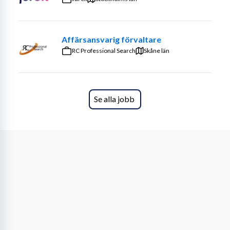
Hantera kunddialog från första kontakt till 
genomfört event och uppföljning
Ta fram offerter, prissättning och skräddarsydda 
Affärsansvarig förvaltare
upplägg för privat- och företagskunder
RC Professional Search
Skåne län
Samarbeta tätt med drift- och eventteam för att 
säkerställa hög kvalitet i genomförandet
Representera företaget och vårt varumärke på 
ett professionellt sätt
Se alla jobb
Hålla dig uppdaterad kring våra koncept, 
produkter och upplevelser för att kunna 
presentera och sälja på bästa sätt
Vi söker dig som är självgående, affärsdriven och har ett 
genuint intresse för försäljning och kundrelationer. Du 
trivs i en roll där du får ta ansvar, skapa affärer och bidra 
till både kundnöjdhet och företagets utveckling.
Du har åtminstone 1-3 års erfarenhet inom 
försäljning inom event & projekt