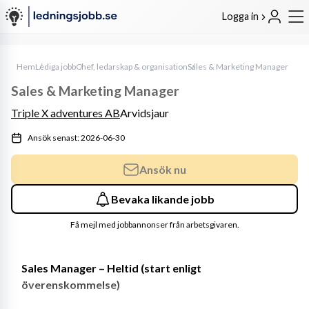
Logga in
Hem
Lediga jobb
Chef, ledarskap & organisation
Sales & Marketing Manager
Sales & Marketing Manager
Triple X adventures AB
Arvidsjaur
Ansök senast: 2026-06-30
Ansök nu
Bevaka likande jobb
Få mejl med jobbannonser från arbetsgivaren.
Sales Manager – Heltid (start enligt 
överenskommelse)