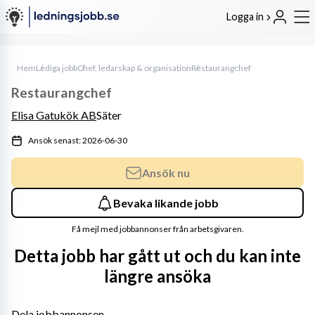
Logga in
Hem
Lediga jobb
Chef, ledarskap & organisation
Restaurangchef
Restaurangchef
Elisa Gatukök AB
Säter
Ansök senast: 2026-06-30
Ansök nu
Bevaka likande jobb
Få mejl med jobbannonser från arbetsgivaren.
Detta jobb har gått ut och du kan inte
längre ansöka
Dela jobbannonsen