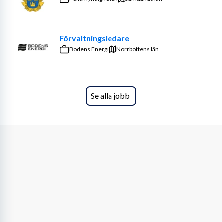
värdskap och arbetskultur.
Kvalitetssäkra den dagliga driften och se till 
att våra koncept, rutiner och policies följs.
Förvaltningsledare
Analysera gästfeedback och omsätta 
Bodens Energi
Norrbottens län
insikter till konkreta förbättringar.
Driva utveckling mot nyckeltal inom kvalitet, 
team och ekonomi.
Arbeta med långsiktiga åtgärder för bättre 
Se alla jobb
gästupplevelse och ökad intäkt, t.ex. 
merförsäljning, flödesoptimering och 
kompetensutveckling.
Sköta beställningar, varuförsörjning och 
inventeringar för att minska svinn och säkra 
ekonomi.
Säkerställa att kassor, system och utrustning 
fungerar enligt rutin.
Om dig