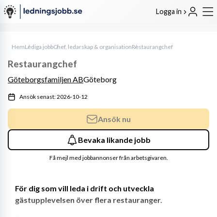
Logga in
Hem
Lediga jobb
Chef, ledarskap & organisation
Restaurangchef
Restaurangchef
Göteborgsfamiljen AB
Göteborg
Ansök senast: 2026-10-12
Ansök nu
Bevaka likande jobb
Få mejl med jobbannonser från arbetsgivaren.
För dig som vill leda i drift och utveckla 
gästupplevelsen över flera restauranger.