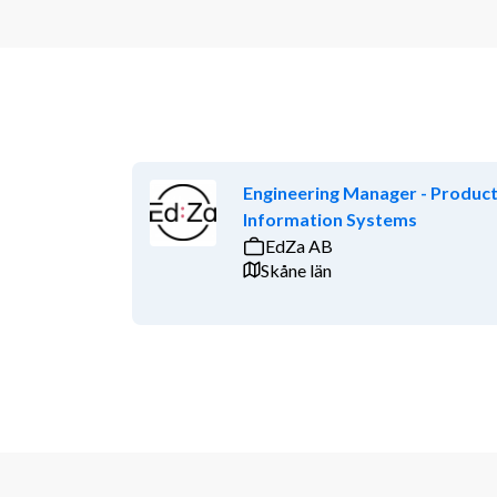
Engineering Manager - Produc
Information Systems
EdZa AB
Skåne län