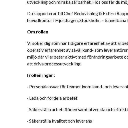
utveckling och minska sårbarhet. Hos oss får du möj
Du rapporterar till Chef Redovisning & Extern Rappo
huvudkontor i Hjorthagen, Stockholm – tunnelbana ti
Om rollen
Vi söker dig som har tidigare erfarenhet av att arbe
operativ erfarenhet av såväl kund- som leverantörsres
miljö där vi arbetar aktivt med förändringsarbete o
att driva processutveckling.
I rollen ingår
 :
· Personalansvar för teamet inom kund- och leveran
· Leda och fördela arbetet
· Säkerställa arbetsflöden samt utveckla och effekt
· Säkerställa kvalitet och leverans