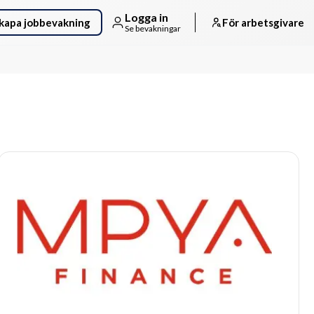
Logga in
kapa jobbevakning
För arbetsgivare
Se bevakningar