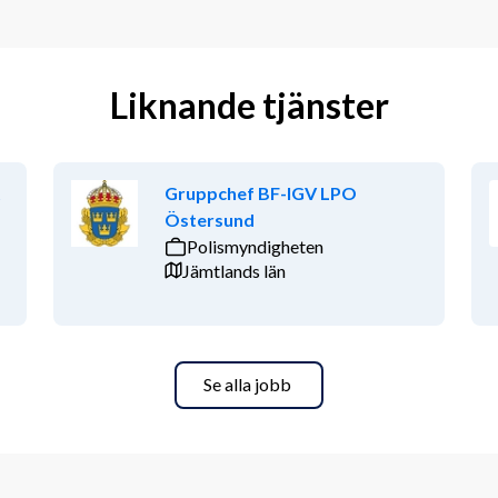
Liknande tjänster
t
Gruppchef BF-IGV LPO
Östersund
Polismyndigheten
Jämtlands län
Se alla jobb