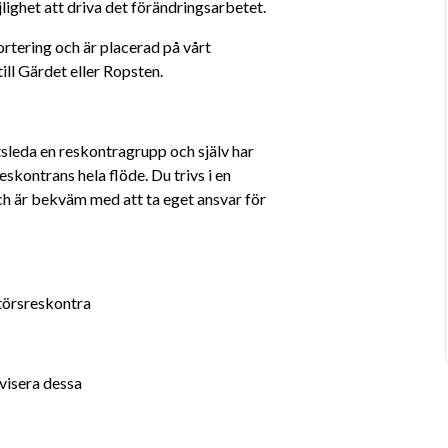
lighet att driva det förändringsarbetet.
rtering och är placerad på vårt 
ll Gärdet eller Ropsten.
tsleda en reskontragrupp och själv har 
kontrans hela flöde. Du trivs i en 
ch är bekväm med att ta eget ansvar för 
törsreskontra
ivisera dessa