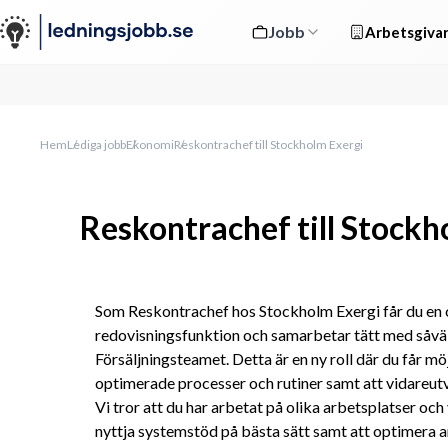
Jobb
Arbetsgivar
Hem
Lediga jobb
Ekonomi
Reskontrachef till Stockholm Exergi
Reskontrachef till Stockh
Som Reskontrachef hos Stockholm Exergi får du en cen
redovisningsfunktion och samarbetar tätt med såväl
Försäljningsteamet. Detta är en ny roll där du får mö
optimerade processer och rutiner samt att vidareut
Vi tror att du har arbetat på olika arbetsplatser och
nyttja systemstöd på bästa sätt samt att optimera a