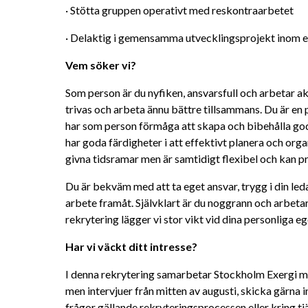
· Stötta gruppen operativt med reskontraarbetet
· Delaktig i gemensamma utvecklingsprojekt inom
Vem söker vi? 
Som person är du nyfiken, ansvarsfull och arbetar akt
trivas och arbeta ännu bättre tillsammans. Du är en 
har som person förmåga att skapa och bibehålla goda
har goda färdigheter i att effektivt planera och organ
givna tidsramar men är samtidigt flexibel och kan p
Du är bekväm med att ta eget ansvar, trygg i din leda
arbete framåt. Självklart är du noggrann och arbetar
rekrytering lägger vi stor vikt vid dina personliga e
Har vi väckt ditt intresse?
I denna rekrytering samarbetar Stockholm Exergi m
men intervjuer från mitten av augusti, skicka gärna i
frågor gällande rekryteringsprocessen eller kring t