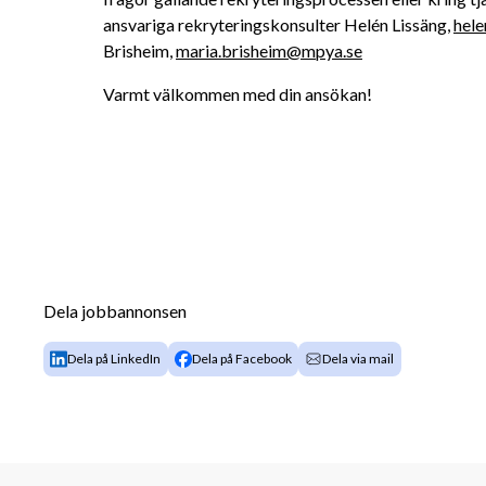
ansvariga rekryteringskonsulter Helén Lissäng, 
hele
Brisheim, 
maria.brisheim@mpya.se
Varmt välkommen med din ansökan!
Dela jobbannonsen
Dela på LinkedIn
Dela på Facebook
Dela via mail