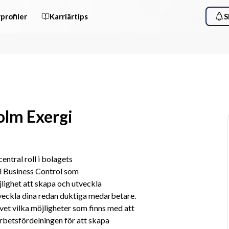
profiler
Karriärtips
S
olm Exergi
tral roll i bolagets 
 Business Control som 
jlighet att skapa och utveckla 
veckla dina redan duktiga medarbetare. 
 vet vilka möjligheter som finns med att 
rbetsfördelningen för att skapa 