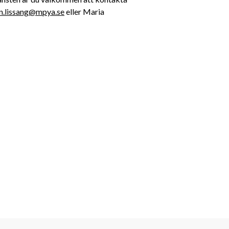
n.lissang@mpya.se
 eller Maria 