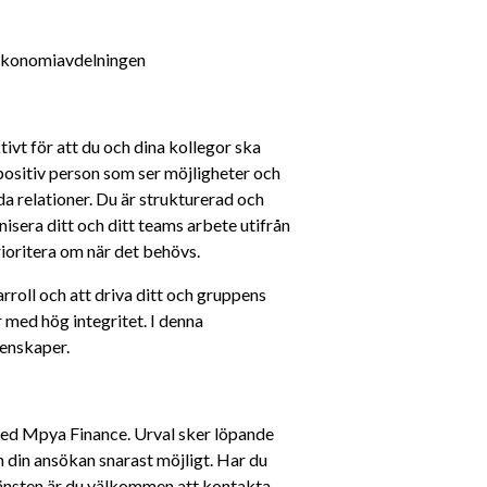
 ekonomiavdelningen
ivt för att du och dina kollegor ska 
positiv person som ser möjligheter och 
 relationer. Du är strukturerad och 
isera ditt och ditt teams arbete utifrån 
rioritera om när det behövs.
rroll och att driva ditt och gruppens 
 med hög integritet. I denna 
genskaper.
ed Mpya Finance. Urval sker löpande 
n din ansökan snarast möjligt. Har du 
jänsten är du välkommen att kontakta 