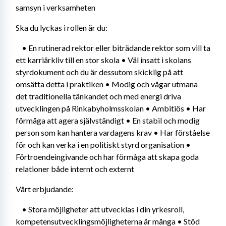
samsyn i verksamheten
Ska du lyckas i rollen är du:
	• En rutinerad rektor eller biträdande rektor som vill ta 
ett karriärkliv till en stor skola • Väl insatt i skolans 
styrdokument och du är dessutom skicklig på att 
omsätta detta i praktiken • Modig och vågar utmana 
det traditionella tänkandet och med energi driva 
utvecklingen på Rinkabyholmsskolan • Ambitiös • Har 
förmåga att agera självständigt • En stabil och modig 
person som kan hantera vardagens krav • Har förståelse 
för och kan verka i en politiskt styrd organisation • 
Förtroendeingivande och har förmåga att skapa goda 
relationer både internt och externt
Vårt erbjudande:
	• Stora möjligheter att utvecklas i din yrkesroll, 
kompetensutvecklingsmöjligheterna är många • Stöd 