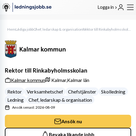
Logga in
Hem
Lediga jobb
Chef, ledarskap & organisation
Rektor till Rinkabyholmsskolan
Rektor till Rinkabyholmsskolan
Kalmar kommun
Kalmar,
Kalmar län
Rektor
Verksamhetschef
Chefstjänster
Skolledning
Ledning
Chef, ledarskap & organisation
Ansök senast: 2026-08-09
Ansök nu
Bevaka likande jobb