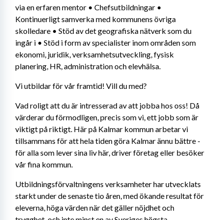
via en erfaren mentor • Chefsutbildningar • 
Kontinuerligt samverka med kommunens övriga 
skolledare • Stöd av det geografiska nätverk som du 
ingår i • Stöd i form av specialister inom områden som 
ekonomi, juridik, verksamhetsutveckling, fysisk 
planering, HR, administration och elevhälsa.
Vi utbildar för vår framtid! Vill du med?
Vad roligt att du är intresserad av att jobba hos oss! Då 
värderar du förmodligen, precis som vi, ett jobb som är 
viktigt på riktigt. Här på Kalmar kommun arbetar vi 
tillsammans för att hela tiden göra Kalmar ännu bättre - 
för alla som lever sina liv här, driver företag eller besöker 
vår fina kommun.
Utbildningsförvaltningens verksamheter har utvecklats 
starkt under de senaste tio åren, med ökande resultat för 
eleverna, höga värden när det gäller nöjdhet och 
trygghet, och inte minst en av Sveriges högsta 