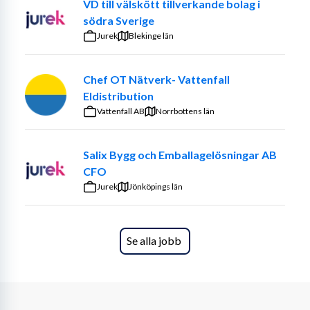
VD till välskött tillverkande bolag i
södra Sverige
Jurek
Blekinge län
Chef OT Nätverk- Vattenfall
Eldistribution
Vattenfall AB
Norrbottens län
Salix Bygg och Emballagelösningar AB
CFO
Jurek
Jönköpings län
Se alla jobb