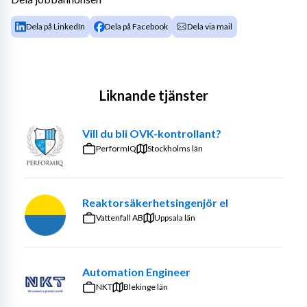
Dela på LinkedIn
Dela på Facebook
Dela via mail
Liknande tjänster
Vill du bli OVK-kontrollant?
PerformIQ
Stockholms län
Reaktorsäkerhetsingenjör el
Vattenfall AB
Uppsala län
Automation Engineer
NKT
Blekinge län