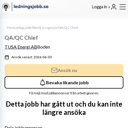
Logga in
Hem
Lediga jobb
Teknik & ingenjör
QA/QC Chief
QA/QC Chief
TUSA Energi AB
Boden
Ansök senast: 2026-06-30
Ansök nu
Bevaka likande jobb
Få mejl med jobbannonser från arbetsgivaren.
Detta jobb har gått ut och du kan inte
längre ansöka
Dela jobbannonsen