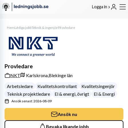
Logga in
Hem
Lediga jobb
Teknik & ingenjör
Provledare
Provledare
NKT
Karlskrona,
Blekinge län
Arbetsledare
Kvalitetskontrollant
Kvalitetsingenjör
Teknisk projektledare
El & energi, övrigt
El & Energi
Ansök senast: 2026-08-09
Ansök nu
Bevaka likande jobb