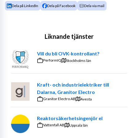
Dela på LinkedIn
Dela på Facebook
Dela via mail
Liknande tjänster
Vill du bli OVK-kontrollant?
PerformIQ
Stockholms län
Kraft- och industrielektriker till
Dalarna, Granitor Electro
Granitor Electro AB
Avesta
Reaktorsäkerhetsingenjör el
Vattenfall AB
Uppsala län