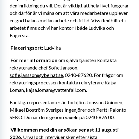
den inriktning du vill. Det är viktigt att hela livet fungerar 
och därför är vi måna om att våra medarbetare upplever 
en god balans mellan arbete och fritid. Viss flexibilitet i 
arbetet finns och vi har kontor i både Ludvika och 
Fagersta.
Placeringsort: 
Ludvika
För mer information 
om själva tjänsten kontakta 
rekryterande chef Sofie Jansson, 
sofie.jansson@vbelnat.se
, 0240-87620. För frågor om 
rekryteringsprocessen kontakta rekryterare Kajsa 
Loman, kajsa.loman@vattenfall.com. 
Fackliga representanter är Torbjörn Jonsson Unionen, 
Mikael Boström Sveriges Ingenjörer och Pertti Palonto 
SEKO. Du når dem genom växeln på 0240-876 00.
Välkommen med din ansökan senast 11 augusti 
2026.
 Urval och intervjuer sker efter sista 