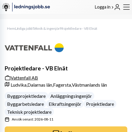
Logga in
Hem
Lediga jobb
Teknik & ingenjör
Projektledare - VB Elnät
Projektledare - VB Elnät
Vattenfall AB
Ludvika,
Dalarnas län,
Fagersta,
Västmanlands län
Byggprojektledare
Anläggningsingenjör
Byggarbetsledare
Elkraftsingenjör
Projektledare
Teknisk projektledare
Ansök senast: 2026-08-11