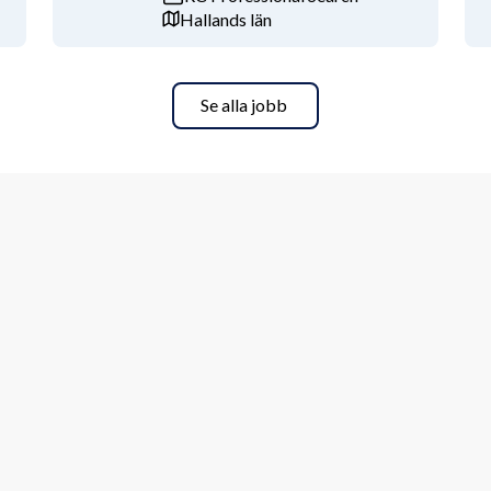
Hallands län
tas aktivt delta i avdelningens och 
ngsarbete.
Se alla jobb
lningen där vi arbetar med hela 
ärdigutbyggda projekt. Du blir en del 
lpsam arbetsgrupp. Mark- och 
lika specialistroller och ett nära 
trativa stödfunktioner för bland annat 
kombinerar ansvar och variation. Vi 
xtid, möjlighet till distansarbete, 
igger centralt i Tumba, nära goda 
ete och kunskapsutbyte. Vi 
ror på en arbetsplats där engagemang, 
illsammans med oss.