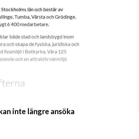
Stockholms län och består av 
llinge, Tumba, Vårsta och Grödinge. 
ygt 6 400 medarbetare.
klar både stad och landsbygd inom 
a och skapa de fysiska, juridiska och 
 livsmiljö i Botkyrka. Våra 125 
oende och en attraktiv närmiljö 
fterna
förverkliga kommunens visioner för 
rivat mark. På avdelningen arbetar vi 
 kan inte längre ansöka
värv och försäljning av mark, 
investeringsvilja och det pågår flera 