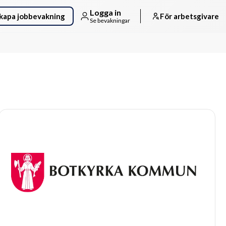
Logga in
kapa jobbevakning
För arbetsgivare
Se bevakningar