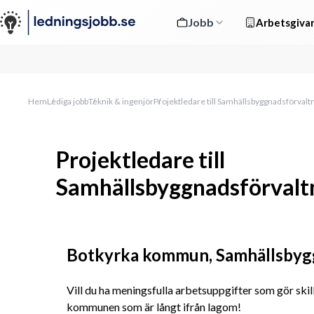
Jobb
Arbetsgivar
Hem
Lediga jobb
Teknik & ingenjör
Projektledare till Samhällsbyggnadsförvalt
Projektledare till
Samhällsbyggnadsförvalt
Botkyrka kommun, Samhällsbyg
Vill du ha meningsfulla arbetsuppgifter som gör skil
kommunen som är långt ifrån lagom!