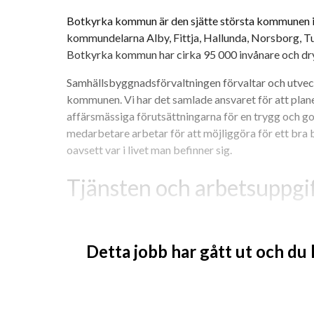
Botkyrka kommun är den sjätte största kommunen i 
kommundelarna Alby, Fittja, Hallunda, Norsborg, Tu
Botkyrka kommun har cirka 95 000 invånare och dr
Samhällsbyggnadsförvaltningen förvaltar och utvec
kommunen. Vi har det samlade ansvaret för att planer
affärsmässiga förutsättningarna för en trygg och god
medarbetare arbetar för att möjliggöra för ett bra b
oavsett var i livet man befinner sig.
Tjänsten och arbetsuppgi
Som projektledare exploatering arbetar du med att 
utveckling och exploatering av både kommunal och p
Detta jobb har gått ut och du
även med förvaltning av kommunens markinnehav, för
arrenden, tomträtter, fastighetsbildning med mera.
Botkyrka befinner sig i ett expansivt skede med stor 