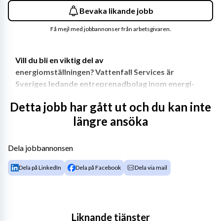
Bevaka likande jobb
Få mejl med jobbannonser från arbetsgivaren.
Vill du bli en viktig del av 
energiomställningen? Vattenfall Services är 
Sveriges ledande entreprenadbolag inom energi- 
och elkraftsområdet och vi utvecklar Sveriges 
Detta jobb har gått ut och du kan inte
energiinfrastruktur! Hos oss jobbar du i en 
längre ansöka
framtidsbransch med stort fokus på en hållbar 
framtid. Vi behöver fler energihjältar och nu söker 
vi en 
Projektledare 
som vill vara med på resan mot 
Dela jobbannonsen
ett fossilfritt liv! Är det du? Tillsammans gör vi 
skillnad, för hela samhället! 
Dela på LinkedIn
Dela på Facebook
Dela via mail
Som projektledare ansvarar du för att leda och leverera 
projekt i vårt stora serviceavtal inom distributionsnät 
med underhåll av frilednings- och jordkabelnät inom 
Liknande tjänster