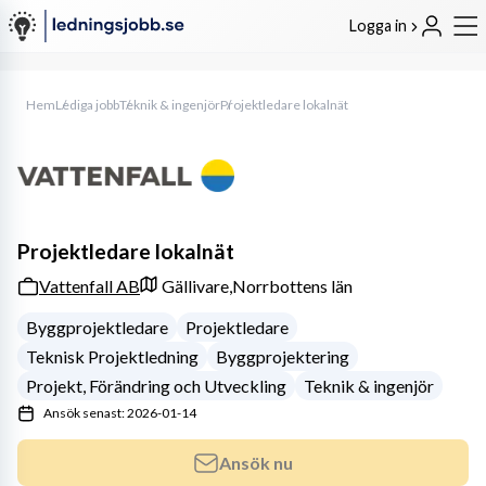
Logga in
Hem
Lediga jobb
Teknik & ingenjör
Projektledare lokalnät
Projektledare lokalnät
Vattenfall AB
Gällivare,
Norrbottens län
Byggprojektledare
Projektledare
Teknisk Projektledning
Byggprojektering
Projekt, Förändring och Utveckling
Teknik & ingenjör
Ansök senast: 2026-01-14
Ansök nu