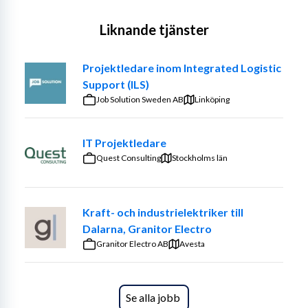
Om rollen:
Liknande tjänster
Som projektledare blir du en viktig del i, att utifrån en 
planering, arbetsleda den dagliga verksamheten i nära 
Projektledare inom Integrated Logistic
samarbete med våra servicetekniker. Du har 
Support (ILS)
resultatansvar och leder och fördelar arbetet gällande 
Job Solution Sweden AB
Linköping
kundmöten, planering och beredning samt har 
kundansvar för våra serviceavtalskunder. Med ett nära 
ledarskap guidar du både kunden och projektets 
IT Projektledare
medarbetare med service i fokus.
Quest Consulting
Stockholms län
Arbetsuppgifter:
Kraft- och industrielektriker till
Anbudsförfarande
Dalarna, Granitor Electro
Arbetsledning och planering
Granitor Electro AB
Vanligtvis även agera som teknisk lead
Avesta
Projektuppföljning
Rapportering
Koordinering
Se alla jobb