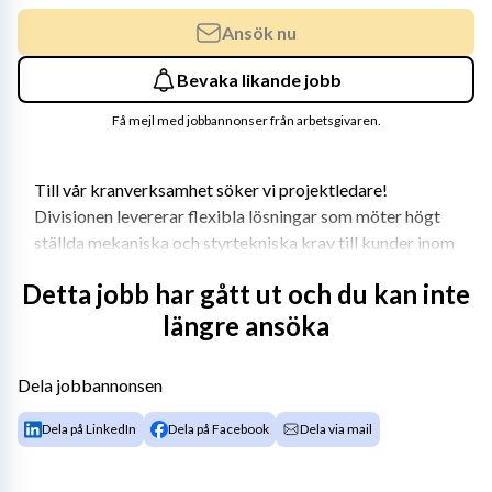
Ansök nu
Bevaka likande jobb
Få mejl med jobbannonser från arbetsgivaren.
Till vår kranverksamhet söker vi projektledare! 
Divisionen levererar flexibla lösningar som möter högt 
ställda mekaniska och styrtekniska krav till kunder inom 
branscher som järn och stål, kärnkraft, papper & massa 
Detta jobb har gått ut och du kan inte
samt fordon. Divisionens samlade kompetens kring 
längre ansöka
konstruktion och implementation spänner över flera 
branscher. Oavsett om det handlar om 
godsflödeshantering, lagerhållning, service eller 
Dela jobbannonsen
uppdatering av befintliga system hjälper vi våra kunder.
Dela på LinkedIn
Dela på Facebook
Dela via mail
För att läsa mer om divisionen, våra kompetenser och 
referensprojekt, vänligen besök 