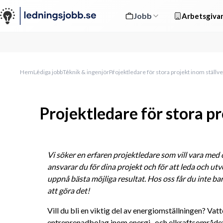
Jobb
Arbetsgivar
Hem
Lediga jobb
Teknik & ingenjör
Projektledare för stora projekt inom ställv
Projektledare för stora pr
Vi söker en erfaren projektledare som vill vara med oc
ansvarar du för dina projekt och för att leda och utv
uppnå bästa möjliga resultat. Hos oss får du inte ba
att göra det!
Vill du bli en viktig del av energiomställningen? Vatt
entreprenadbolag inom energi- och elkraftsområdet 