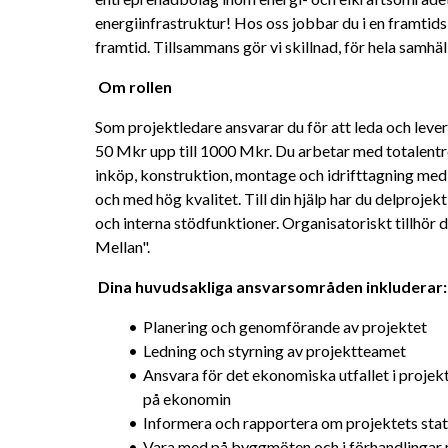
energiinfrastruktur! Hos oss jobbar du i en framtids
framtid. Tillsammans gör vi skillnad, för hela samhäll
Om rollen 
Som projektledare ansvarar du för att leda och lever
50 Mkr upp till 1000 Mkr. Du arbetar med totalentr
inköp, konstruktion, montage och idrifttagning med an
och med hög kvalitet. Till din hjälp har du delprojektl
och interna stödfunktioner. Organisatoriskt tillhör 
Mellan". 
Dina huvudsakliga ansvarsområden inkluderar:
Planering och genomförande av projektet
Ledning och styrning av projektteamet
Ansvara för det ekonomiska utfallet i projekt
på ekonomin
Informera och rapportera om projektets status
Vara med på byggmöten och i förhandlingar