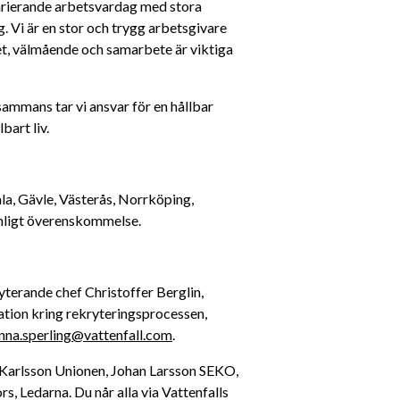
varierande arbetsvardag med stora 
. Vi är en stor och trygg arbetsgivare 
, välmående och samarbete är viktiga 
sammans tar vi ansvar för en hållbar 
bart liv. 
a, Gävle, Västerås, Norrköping, 
enligt överenskommelse.
Vill du veta mer om tjänsten, kontakta ansvarig rekryterande chef Christoffer Berglin, 
ation kring rekryteringsprocessen, 
nna.sperling@vattenfall.com
.
l Karlsson Unionen, Johan Larsson SEKO, 
Ledarna. Du når alla via Vattenfalls 