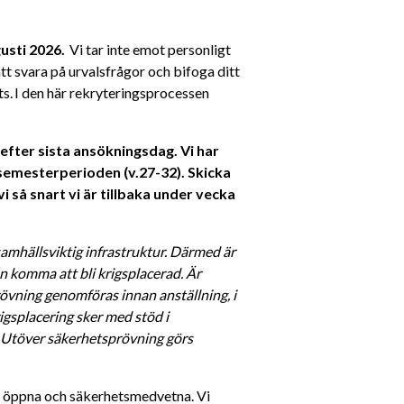
usti 2026.
  Vi tar inte emot personligt 
t svara på urvalsfrågor och bifoga ditt 
s. I den här rekryteringsprocessen 
efter sista ansökningsdag. Vi har 
semesterperioden (v.27-32). Skicka 
 så snart vi är tillbaka under vecka 
amhällsviktig infrastruktur. Därmed är 
 komma att bli krigsplacerad. Är 
vning genomföras innan anställning, i 
gsplacering sker med stöd i 
. Utöver säkerhetsprövning görs 
a, öppna och säkerhetsmedvetna. Vi 