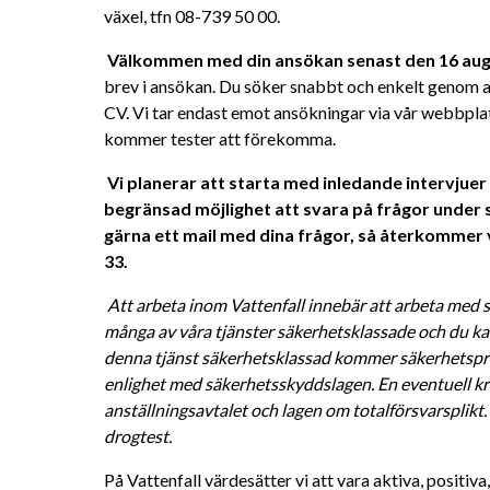
växel, tfn 08-739 50 00. 
Välkommen med din ansökan senast den 16 aug
brev i ansökan. Du söker snabbt och enkelt genom at
CV.
Vi tar endast emot ansökningar via vår webbplat
kommer tester att förekomma.
Vi planerar att starta med inledande intervjuer 
begränsad möjlighet att svara på frågor under 
gärna ett mail med dina frågor, så återkommer vi
33.
Att arbeta inom Vattenfall innebär att arbeta med s
många av våra tjänster säkerhetsklassade och du kan
denna tjänst säkerhetsklassad kommer säkerhetsprö
enlighet med säkerhetsskyddslagen. En eventuell kri
anställningsavtalet och lagen om totalförsvarsplikt
drogtest. 
På Vattenfall värdesätter vi att vara aktiva, positiv