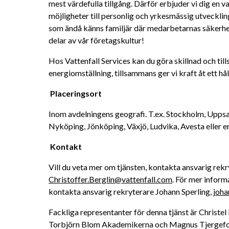
mest värdefulla tillgång. Därför erbjuder vi dig en 
möjligheter till personlig och yrkesmässig utveckling
som ändå känns familjär där medarbetarnas säkerhet
delar av vår företagskultur! 
Hos Vattenfall Services kan du göra skillnad och till
energiomställning, tillsammans ger vi kraft åt ett håll
Placeringsort
Inom avdelningens geografi. T.ex. Stockholm, Uppsal
Nyköping, Jönköping, Växjö, Ludvika, Avesta eller 
Kontakt
Christoffer.Berglin@vattenfall.com
. För mer inform
kontakta ansvarig rekryterare Johann Sperling, 
joha
Fackliga representanter för denna tjänst är Christe
Torbjörn Blom Akademikerna och Magnus Tjergefors, 