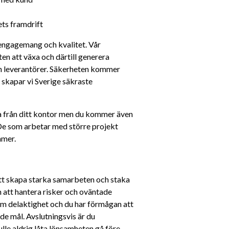
ts framdrift
 engagemang och kvalitet. Vår 
n att växa och därtill generera 
h leverantörer. Säkerheten kommer 
 skapar vi Sverige säkraste 
 från ditt kontor men du kommer även 
. De som arbetar med större projekt 
mmer.
att skapa starka samarbeten och staka 
 att hantera risker och oväntade 
 delaktighet och du har förmågan att 
e mål. Avslutningsvis är du 
le aldrig låta lönsamheten gå före 