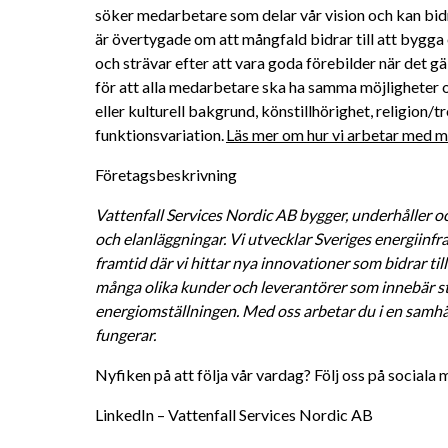
söker medarbetare som delar vår vision och kan bidra 
är övertygade om att mångfald bidrar till att bygga 
och strävar efter att vara goda förebilder när det gä
för att alla medarbetare ska ha samma möjligheter oc
eller kulturell bakgrund, könstillhörighet, religion/tro
funktionsvariation. 
Läs mer om hur vi arbetar med må
Företagsbeskrivning
Vattenfall Services Nordic AB bygger, underhåller oc
och elanläggningar. Vi utvecklar Sveriges energiinfra
framtid där vi hittar nya innovationer som bidrar till
många olika kunder och leverantörer som innebär sto
energiomställningen. Med oss arbetar du i en samhälls
fungerar. 
Nyfiken på att följa vår vardag? Följ oss på sociala 
LinkedIn – Vattenfall Services Nordic AB 