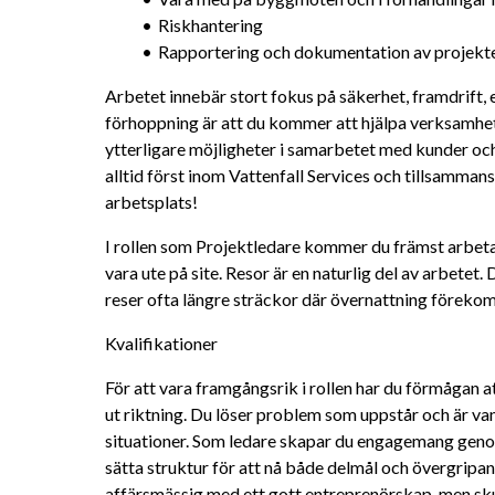
Riskhantering
Rapportering och dokumentation av projekte
Arbetet innebär stort fokus på säkerhet, framdrift,
förhoppning är att du kommer att hjälpa verksamhete
ytterligare möjligheter i samarbetet med kunder oc
alltid först inom Vattenfall Services och tillsammans
arbetsplats! 
I rollen som Projektledare kommer du främst arbeta
vara ute på site. Resor är en naturlig del av arbetet
reser ofta längre sträckor där övernattning föreko
Kvalifikationer
För att vara framgångsrik i rollen har du förmågan 
ut riktning. Du löser problem som uppstår och är van
situationer. Som ledare skapar du engagemang genom
sätta struktur för att nå både delmål och övergripand
affärsmässig med ett gott entreprenörskap, men skul