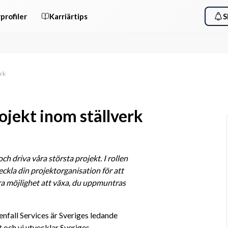
profiler
Karriärtips
S
erk
ojekt inom ställverk
h driva våra största projekt. I rollen 
eckla din projektorganisation för att 
ra möjlighet att växa, du uppmuntras 
enfall Services är Sveriges ledande 
och vi utvecklar Sveriges 