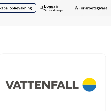
Logga in
kapa jobbevakning
För arbetsgivare
Se bevakningar