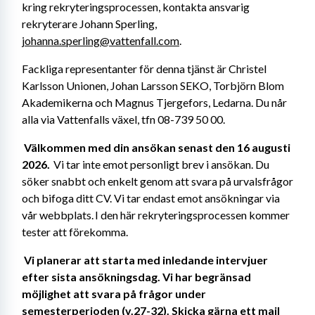
kring rekryteringsprocessen, kontakta ansvarig 
rekryterare Johann Sperling, 
johanna.sperling@vattenfall.com
.
Fackliga representanter för denna tjänst är Christel 
Karlsson Unionen, Johan Larsson SEKO, Torbjörn Blom 
Akademikerna och Magnus Tjergefors, Ledarna. Du når 
alla via Vattenfalls växel, tfn 08-739 50 00. 
Välkommen med din ansökan senast den 16 augusti 
2026.
  Vi tar inte emot personligt brev i ansökan. Du 
söker snabbt och enkelt genom att svara på urvalsfrågor 
och bifoga ditt CV.
Vi tar endast emot ansökningar via 
vår webbplats. I den här rekryteringsprocessen kommer 
tester att förekomma.
Vi planerar att starta med inledande intervjuer 
efter sista ansökningsdag. Vi har begränsad 
möjlighet att svara på frågor under 
semesterperioden (v.27-32). Skicka gärna ett mail 