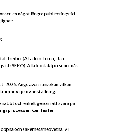
sen en något längre publiceringstid 
lighet:
3
taf Treiber (Akademikerna), Jan 
qvist (SEKO). Alla kontaktpersoner nås 
ti 2026. Ange även i ansökan vilken 
illämpar vi provanställning.
 snabbt och enkelt genom att svara på 
ingsprocessen kan tester 
a, öppna och säkerhetsmedvetna. Vi 