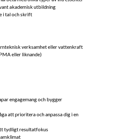
evant akademisk utbildning
i tal och skrift
ärnteknisk verksamhet eller vattenkraft
IPMA eller liknande)
kapar engagemang och bygger 
a att prioritera och anpassa dig i en 
t tydligt resultatfokus
 teamklimat