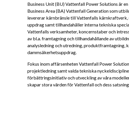
Business Unit (BU) Vattenfall Power Solutions är en
Business Area (BA) Vattenfall Generation som utbild
levererar kärnbränsle till Vattenfalls kärnkraftverk
uppdrag samt tillhandahåller interna tekniska special
Vattenfalls verksamheter, koncernstaber och intress
av bl.a. framtagning och tillhandahållande av utbildn
analysledning och utredning, produktframtagning, k
dammsäkerhetsuppdrag.
Fokus inom affärsenheten Vattenfall Power Solutions
projektledning samt valda tekniska nyckeldiscipliner
förbättringsinitiativ och utveckling av våra modelle
skapar stora värden för Vattenfall och dess satsning