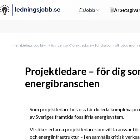
Jobb
Arbetsgivar
Hem
Lediga jobb
Teknik & ingenjör
Projektledare – för dig som vill jobba ino
Projektledare – för dig so
energibranschen
Som projektledare hos oss får du leda komplexa proje
av Sveriges framtida fossilfria energisystem.
Vi söker erfarna projektledare som vill ta ansvar fö
och energiinfrastruktur – i en samhällskritisk verksa