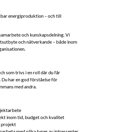
lbar energiproduktion – och till 
 samarbete och kunskapsdelning. Vi 
tsutbyte och nätverkande – både inom 
ganisationen.
 som trivs i en roll där du får 
Du har en god förståelse för 
lsammans med andra.
ojektarbete
ekt inom tid, budget och kvalitet
 projekt
rbeta med olika typer av intressenter