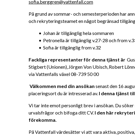
sofia.berggren@vattenfall.com
På grund av sommar- och semesterperioden har annon
och rekryteringsteamet en något begränsad tillgäng
Johan är tillgänglig hela sommaren
Petronella är tillgänglig v.27-28 och from v.3
Sofia är tillgänglig from v.32
Fackliga representanter för denna tjänst är 
 Gus
Stigbert (Unionen), Jörgen Von Ubisch, Robert Lönn
via Vattenfalls växel 08-739 50 00
Välkommen med din ansökan 
senast den 16 augus
placeringsort du är intresserad av. 
I denna tjänst t
Vi tar inte emot personligt brev i ansökan. Du söker
urvalsfrågor och bifoga ditt CV. 
I den här rekryter
förekomma. 
På Vattenfall värdesätter vi att vara aktiva, positiv