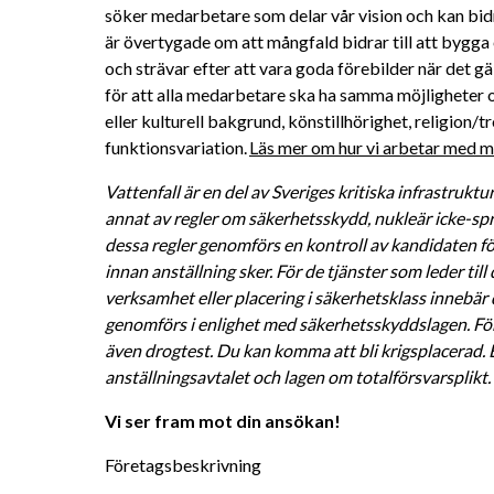
söker medarbetare som delar vår vision och kan bidra 
är övertygade om att mångfald bidrar till att bygga 
och strävar efter att vara goda förebilder när det gä
för att alla medarbetare ska ha samma möjligheter oc
eller kulturell bakgrund, könstillhörighet, religion/tro
funktionsvariation. 
Läs mer om hur vi arbetar med må
Vattenfall är en del av Sveriges kritiska infrastrukt
annat av regler om säkerhetsskydd, nukleär icke-spr
dessa regler genomförs en kontroll av kandidaten fö
innan anställning sker. För de tjänster som leder till
verksamhet eller placering i säkerhetsklass innebär
genomförs i enlighet med säkerhetsskyddslagen. F
även drogtest. Du kan komma att bli krigsplacerad. E
anställningsavtalet och lagen om totalförsvarsplikt. 
Vi ser fram mot din ansökan!
Företagsbeskrivning