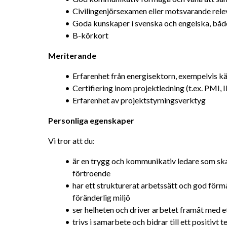
Civilingenjörsexamen eller motsvarande rel
Goda kunskaper i svenska och engelska, både 
B-körkort
Meriterande
Erfarenhet från energisektorn, exempelvis k
Certifiering inom projektledning (t.ex. PMI, 
Erfarenhet av projektstyrningsverktyg
Personliga egenskaper
Vi tror att du:
är en trygg och kommunikativ ledare som s
förtroende
har ett strukturerat arbetssätt och god förmåg
föränderlig miljö
ser helheten och driver arbetet framåt med et
trivs i samarbete och bidrar till ett positivt