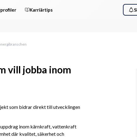
profiler
Karriärtips
S
m energibranschen
m vill jobba inom
kt som bidrar direkt till utvecklingen 
r uppdrag inom kärnkraft, vattenkraft 
mhet där kvalitet, säkerhet och 