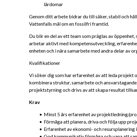
lärdomar
Genom ditt arbete bidrar du till säker, stabil och hål
Vattenfalls mål om en fossilfri framtid.
Du blir en del av ett team som präglas av öppenhet,
arbetar aktivt med kompetensutveckling, erfarenhe
enheten och i nära samarbete med andra delar av or
Kvalifikationer
Vi söker dig som har erfarenhet av att leda projekt och
kombinera struktur, samarbete och ansvarstagande. 
projektstyrning och drivs av att skapa resultat til
Krav
Minst 5 års erfarenhet av projektledning/pr
Förmåga att planera, driva och följa upp proj
Erfarenhet av ekonomi- och resursplanering i
God kommunikativ förmåga och vana att sama