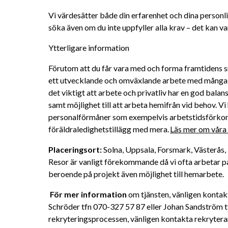
Vi värdesätter både din erfarenhet och dina personli
söka även om du inte uppfyller alla krav – det kan vara
Ytterligare information
Förutom att du får vara med och forma framtidens sm
ett utvecklande och omväxlande arbete med många ko
det viktigt att arbete och privatliv har en god balans,
samt möjlighet till att arbeta hemifrån vid behov. Vi 
personalförmåner som exempelvis arbetstidsförkortn
föräldraledighetstillägg med mera. 
Läs mer om våra 
Placeringsort:
 Solna, Uppsala, Forsmark, Västerås,
Resor är vanligt förekommande då vi ofta arbetar på a
beroende på projekt även möjlighet till hemarbete.
För mer information
 om tjänsten, vänligen kontak
Schröder tfn 070-327 57 87 eller Johan Sandström t