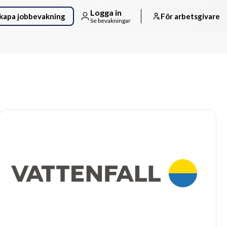
Logga in
kapa jobbevakning
För arbetsgivare
Se bevakningar