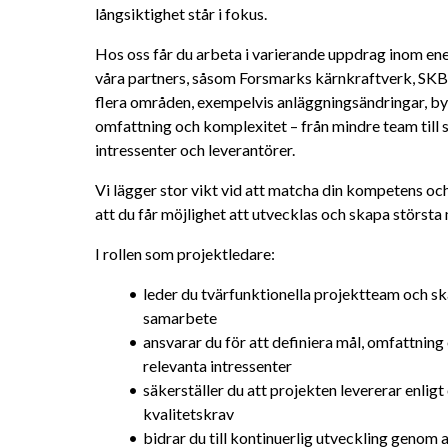
långsiktighet står i fokus.
Hos oss får du arbeta i varierande uppdrag inom ene
våra partners, såsom Forsmarks kärnkraftverk, SKB
flera områden, exempelvis anläggningsändringar, byg
omfattning och komplexitet – från mindre team till 
intressenter och leverantörer.
Vi lägger stor vikt vid att matcha din kompetens och
att du får möjlighet att utvecklas och skapa största 
I rollen som projektledare:
leder du tvärfunktionella projektteam och ska
samarbete
ansvarar du för att definiera mål, omfattning
relevanta intressenter
säkerställer du att projekten levererar enli
kvalitetskrav
bidrar du till kontinuerlig utveckling genom at