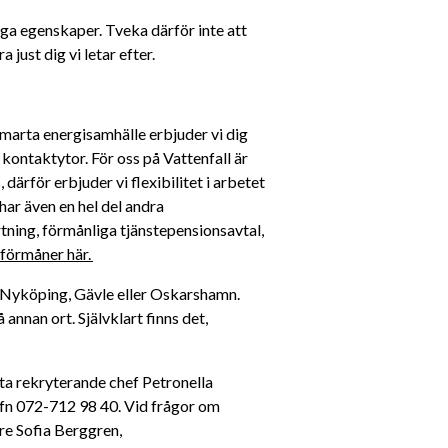
ga egenskaper. Tveka därför inte att 
 just dig vi letar efter.
arta energisamhälle erbjuder vi dig 
ntaktytor. För oss på Vattenfall är 
 därför erbjuder vi flexibilitet i arbetet 
har även en hel del andra 
ing, förmånliga tjänstepensionsavtal, 
förmåner här. 
 Nyköping, Gävle eller Oskarshamn. 
nnan ort. Självklart finns det, 
ta rekryterande chef Petronella 
fn 072-712 98 40. Vid frågor om 
rekryteringsprocessen, vänligen kontakta rekryterare Sofia Berggren, 