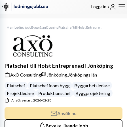
Logga in
Hem
Lediga jobb
Bygg & anläggning
Platschef till Holst Entreprenad i Jönköping
Platschef till Holst Entreprenad i Jönköping
AxÖ Consulting
Jönköping,
Jönköpings län
Platschef
Platschef inom bygg
Byggarbetsledare
Projektledare
Produktionschef
Byggprojektering
Ansök senast: 2026-02-28
Ansök nu
Bevaka likande jobb