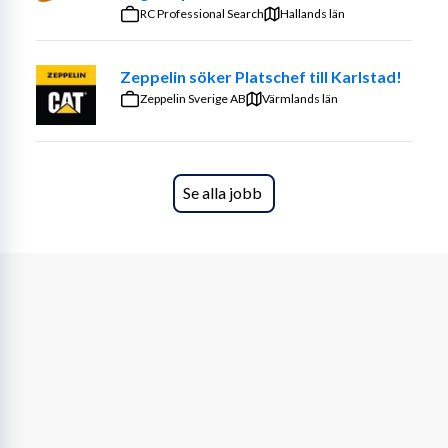
RC Professional Search
Hallands län
Vem är du?
Zeppelin söker Platschef till Karlstad!
Du som söker har tidigare erfarenhet av liknande 
Zeppelin Sverige AB
arbetsuppgifter, varför du också tidigare i ditt yrkesliv 
Värmlands län
haft personalansvar. Har du dessutom jobbat inom 
branschen och har kunskaper inom 
plåt/ventilation/isolering sedan tidigare är det ett stort 
Se alla jobb
plus.
I Bevego arbetar vi i team, det är samverkan som gör oss 
starka. I din roll som platschef är du allt från ledaren som 
planerar verksamheten till den som hoppar in i trucken 
och tar fram varor till kund när det behövs. En 
prestigelös attityd till arbetet är ett måste.
Du trivs i mötet med andra människor och är tydligt 
orienterad till service och försöker hitta lösningar där 
andra kanske ser problem. Du är en driftig, engagerad 
person som tycker om utmaningar. Du är affärs- och 