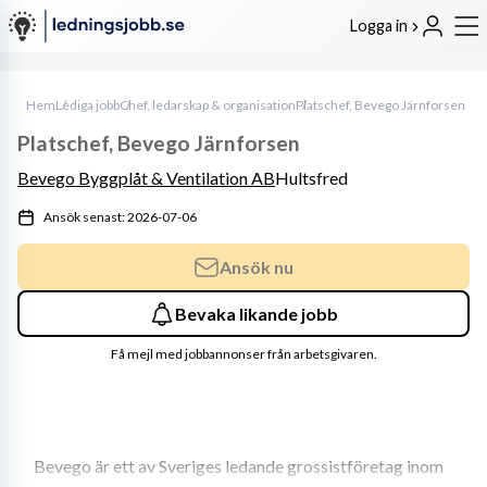
Logga in
Hem
Lediga jobb
Chef, ledarskap & organisation
Platschef, Bevego Järnforsen
Platschef, Bevego Järnforsen
Bevego Byggplåt & Ventilation AB
Hultsfred
Ansök senast: 2026-07-06
Ansök nu
Bevaka likande jobb
Få mejl med jobbannonser från arbetsgivaren.
Bevego är ett av Sveriges ledande grossistföretag inom 