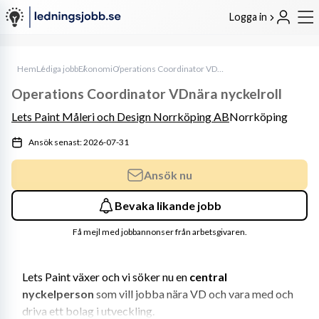
Logga in
Hem
Lediga jobb
Ekonomi
Operations Coordinator VDnära nyckelroll
Operations Coordinator VDnära nyckelroll
Lets Paint Måleri och Design Norrköping AB
Norrköping
Ansök senast: 2026-07-31
Ansök nu
Bevaka likande jobb
Få mejl med jobbannonser från arbetsgivaren.
Lets Paint växer och vi söker nu en 
central 
nyckelperson
 som vill jobba nära VD och vara med och 
driva ett bolag i utveckling.