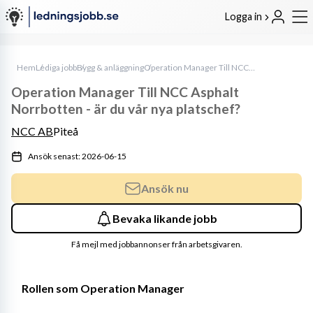
Logga in
Hem
Lediga jobb
Bygg & anläggning
Operation Manager Till NCC Asphalt Norrbotten - är du vår nya platschef?
Operation Manager Till NCC Asphalt
Norrbotten - är du vår nya platschef?
NCC AB
Piteå
Ansök senast: 2026-06-15
Ansök nu
Bevaka likande jobb
Få mejl med jobbannonser från arbetsgivaren.
Rollen som Operation Manager 