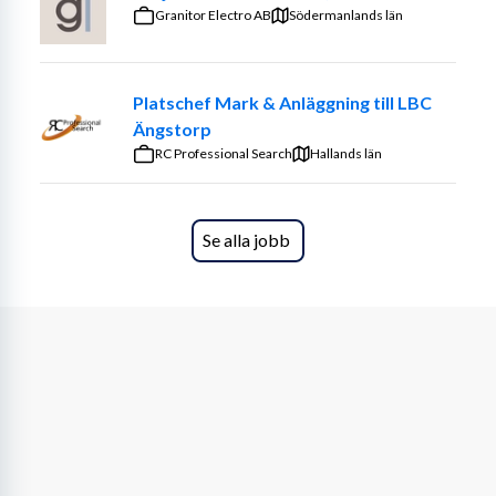
hantera flera parallella arbetsuppgifter. Du är en 
Granitor Electro AB
Södermanlands län
problemlösare och har en stark nyfikenhet för att 
utvecklas och lära nytt. Utöver produktionen är du 
skicklig på att skapa kundrelationer, identifiera 
Platschef Mark & Anläggning till LBC
affärsmöjligheter och förvalta långsiktiga samarbeten.
Ängstorp
RC Professional Search
Vi tror på mångfald och inkludering i vårt team, och vi 
Hallands län
ser fram emot att välkomna nya kollegor oavsett kön, 
bakgrund eller identitet.
Se alla jobb
Tjänsten är en tillsvidareanställning med placering i 
Piteå eller Luleå. Provanställning kommer att tillämpas.
Urval sker löpande så ansök därför så snart som möjligt, 
dock senast 2026-06-15. Registrera din ansökan och CV 
nedan.
NCC erbjuder
Vi på NCC vill vara en attraktiv arbetsgivare med 
medarbetare som trivs, utvecklas och mår bra. Därför 