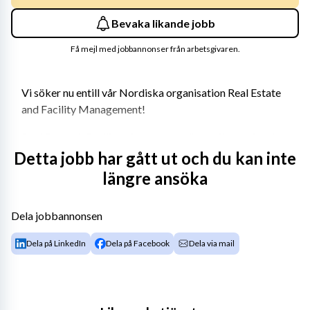
Bevaka likande jobb
Få mejl med jobbannonser från arbetsgivaren.
Vi söker nu entill vår Nordiska organisation Real Estate 
and Facility Management!
Real Estate & Facility Management är ett Shared Service 
Center dvs en intern tjänsteleverantör inom Vattenfall 
Detta jobb har gått ut och du kan inte
koncernen med ansvar för Vattenfalls hyrda och ägda 
längre ansöka
kontorsfastigheter och vissa anläggningsfastigheter 
samt alla tjänster som behövs för att fastigheterna och 
Dela jobbannonsen
kontorsmiljöerna ska fungera väl. Det innebär ansvar för 
hyreskontrakt, yttre och inre service och underhåll av 
Dela på LinkedIn
Dela på Facebook
Dela via mail
fastigheterna samt kontorstjänster som spänner över 
bevakning, inpassering, lokalvård, kontorsmaterial, 
kaffe och frukt, posthantering, dokumentarkiv, växel, 
möbler och inredning.