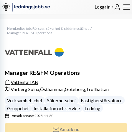
Logga in
Hem
Lediga jobb
Försvar, säkerhet & räddningstjänst
Manager RE&FM Operations
Manager RE&FM Operations
Vattenfall AB
Varberg,
Solna,
Östhammar,
Göteborg,
Trollhättan
Verksamhetschef
Säkerhetschef
Fastighetsförvaltare
Gruppchef
Installation och service
Ledning
Ansök senast: 2025-11-20
Ansök nu