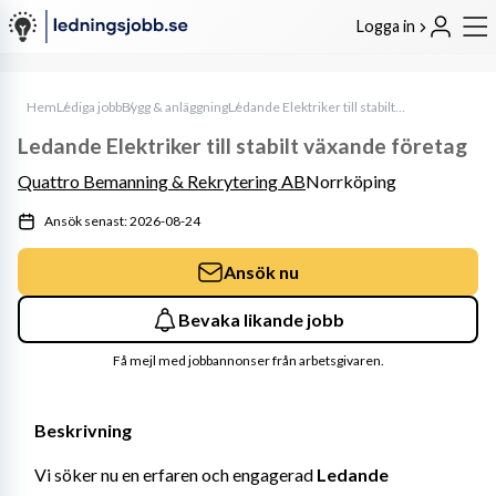
Logga in
Hem
Lediga jobb
Bygg & anläggning
Ledande Elektriker till stabilt växande företag
Ledande Elektriker till stabilt växande företag
Quattro Bemanning & Rekrytering AB
Norrköping
Ansök senast: 2026-08-24
Ansök nu
Bevaka likande jobb
Få mejl med jobbannonser från arbetsgivaren.
Beskrivning
Vi söker nu en erfaren och engagerad 
Ledande 