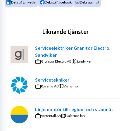
Dela på LinkedIn
Dela på Facebook
Dela via mail
Liknande tjänster
Serviceelektriker Granitor Electro,
Sandviken
Granitor Electro AB
Sandviken
Servicetekniker
Ravema AB
Värnamo
Linjemontör till region- och stamnät
Vattenfall AB
Dalarnas län