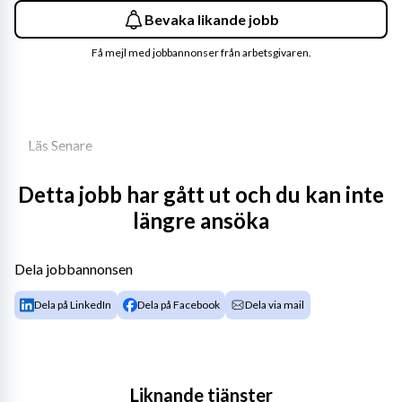
Bevaka likande jobb
Få mejl med jobbannonser från arbetsgivaren.
Läs Senare
Detta jobb har gått ut och du kan inte
längre ansöka
Vi söker en erfaren interim enhetschef som vill leda 
ett biblioteksteam genom en spännande 
Dela jobbannonsen
förändringsresa. Har du erfarenhet som 
Dela på LinkedIn
Dela på Facebook
Dela via mail
ledare/chef i kommunal organisation och är 
tillgänglig nytt uppdrag? Välkommen in med din 
Arbetsbeskrivning
ansökan!
Liknande tjänster