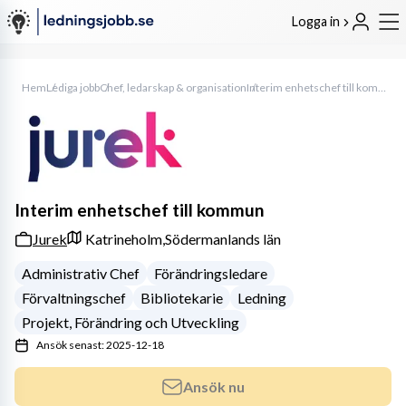
Logga in
Hem
Lediga jobb
Chef, ledarskap & organisation
Interim enhetschef till kommun
Interim enhetschef till kommun
Jurek
Katrineholm,
Södermanlands län
Administrativ Chef
Förändringsledare
Förvaltningschef
Bibliotekarie
Ledning
Projekt, Förändring och Utveckling
Ansök senast: 2025-12-18
Ansök nu