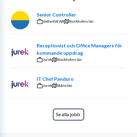
Vi söker vi en interim enhetschef till förvaltning inom 
Senior Controller
kultur och fritid. Förvaltningen står inför en förändring 
Vattenfall AB
Stockholms län
och kommer slås ihop med annan förvaltning och bilda 
en ny.
Ditt uppdrag som enhetschef handlar om att arbetsleda 
Receptionist och Office Managers för
arbetsgruppen som består av bibliotekarier. Nytt 
kommande uppdrag
kulturhus byggs just nu och mycket handlar att leda 
Jurek
Stockholms län
gruppen genom och under ombyggnationen. Du kommer 
vara med och delta i upphandling av sorteringsrobot 
IT Chef Panduro
som sedan ska köpas in och implementeras.
Jurek
Skåne län
Ditt uppdrag handlar även om att sätta upp rutiner och 
förmedla till din grupp vad det innebär med ett 
tjänstemannauppdrag i en kommunal organisation och 
Se alla jobb
vara med att sätt upp rollbeskrivningar för 
bibliotekarierollen. Vidare handlar uppdraget att stärka 
gruppens samarbete och hitta förtroende för 