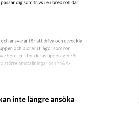
assar dig som trivs i en bred roll där 
en och ansvarar för att driva och utveckla 
ppen och bidrar i frågor som rör 
yarbete. En stor del av uppdraget rör 
vid större omställningar och M&A-
 och organisationsutveckling
 kan inte längre ansöka
kerställa att HR-processerna är 
ing
n i samband med M&A
och driver administrativa processer