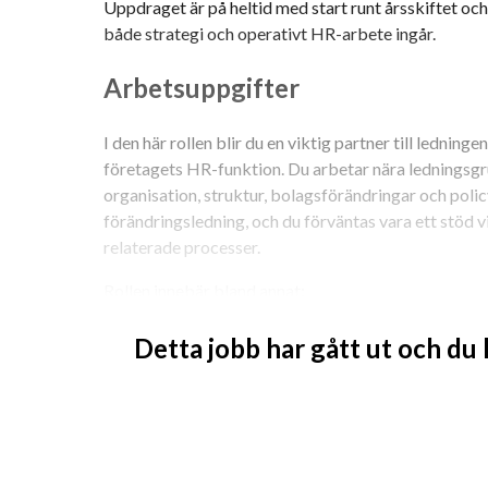
Uppdraget är på heltid med start runt årsskiftet och p
både strategi och operativt HR-arbete ingår.
Arbetsuppgifter
I den här rollen blir du en viktig partner till ledning
företagets HR-funktion. Du arbetar nära ledningsgru
organisation, struktur, bolagsförändringar och polic
förändringsledning, och du förväntas vara ett stöd 
relaterade processer.
Rollen innebär bland annat:
Att stötta ledningen i strategiska HR-frågor
Detta jobb har gått ut och du
Att driva policy- och strukturarbete samt sä
uppdaterade
Arbetsrättslig rådgivning till chefer och ledn
Bidrag i förändringsarbete och integratio
Löpande operativt HR-stöd där du både äger 