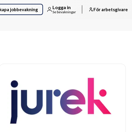
Logga in
kapa jobbevakning
För arbetsgivare
Se bevakningar