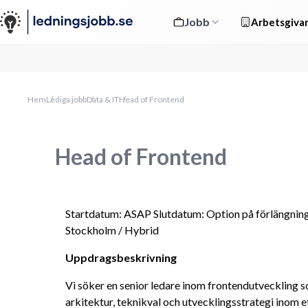
Jobb
Arbetsgivar
Hem
Lediga jobb
Data & IT
Head of Frontend
Head of Frontend
Startdatum: ASAP Slutdatum: Option på förlängnin
Stockholm / Hybrid
Uppdragsbeskrivning
Vi söker en senior ledare inom frontendutveckling som
arkitektur, teknikval och utvecklingsstrategi inom et