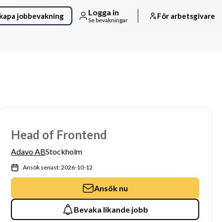
Logga in
kapa jobbevakning
För arbetsgivare
Se bevakningar
Head of Frontend
Adavo AB
Stockholm
Ansök senast: 2026-10-12
Ansök nu
Bevaka likande jobb