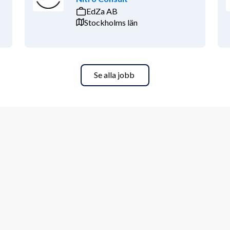
EdZa AB
Stockholms län
Se alla jobb