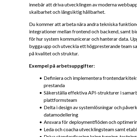
innebär att driva utvecklingen av moderna webbappl
skalbarhet och långsiktig hållbarhet.
Du kommer att arbeta nära andra tekniska funktioner 
integrationer mellan frontend och backend, samt bidr
för hur system kommunicerar och hanterar data. Uppd
bygga upp och utveckla ett högpresterande team sam
på kvalitet och struktur.
Exempel på arbetsuppgifter:
Definiera och implementera frontendarkitekt
prestanda
Säkerställa effektiva API-strukturer i sama
plattformsteam
Delta i design av systemlösningar och påverk
datamodellering
Ansvara för deploymentflöden och optimering
Leda och coacha utvecklingsteam samt etabl
Driva standardisering kring typning, testnin