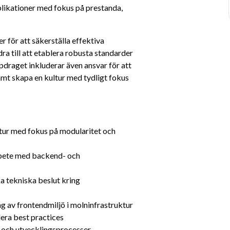
ikationer med fokus på prestanda, 
för att säkerställa effektiva 
a till att etablera robusta standarder 
raget inkluderar även ansvar för att 
t skapa en kultur med tydligt fokus 
ur med fokus på modularitet och 
rbete med backend- och 
a tekniska beslut kring 
 av frontendmiljö i molninfrastruktur
era best practices
g och utvecklingsprocesser