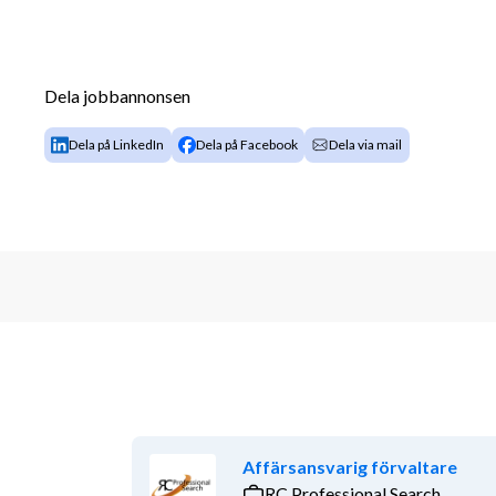
Dela jobbannonsen
Dela på LinkedIn
Dela på Facebook
Dela via mail
Affärsansvarig förvaltare
RC Professional Search