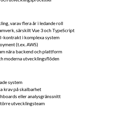
ng, varav flera år i ledande roll
verk, särskilt Vue 3 och TypeScript
PI-kontrakt i komplexa system
oyment (t.ex. AWS)
team nära backend och plattform
och moderna utvecklingsflöden
rade system
a krav på skalbarhet
hboards eller analysgränssnitt
 större utvecklingsteam