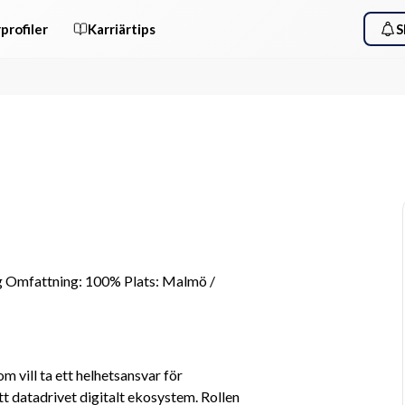
profiler
Karriärtips
S
g Omfattning: 100% Plats: Malmö / 
 vill ta ett helhetsansvar för 
t datadrivet digitalt ekosystem. Rollen 