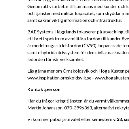
Genom att vi arbetar tillsammans med kunder och lok
och tjänster med militär kapacitet, som skyddar män
samt säkrar viktig information och infrastruktur.
BAE Systems Hägglunds fokuserar på utveckling, till
ett brett spektrum av militära fordon till kunder öve
är medeltunga stridsfordon (CV90), bepansrade ter
samt elhybrida drivsystem för den civila marknaden. P
ledorden för vår verksamhet.
Läs gärna mer om Örnsköldsvik och Höga Kusten på
www.inspiration.ornskoldsvik.se - www.hogakuste
Kontaktperson
Har du frågor kring tjänsten, är du varmt välkommen a
Martin Johansson, 070-3996363, alternativt rekryt
Vi kommer påbörja urvalet efter semestern
 v.33, s