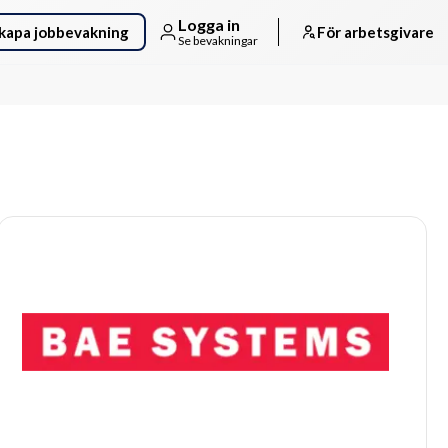
Logga in
kapa jobbevakning
För arbetsgivare
Se bevakningar