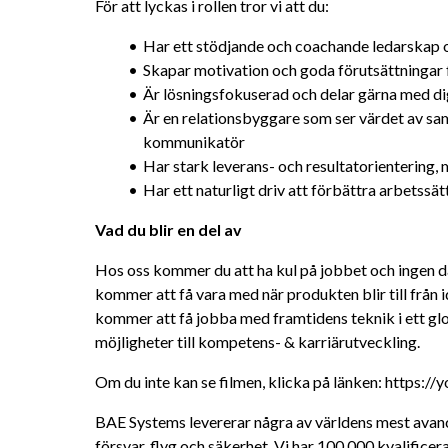
För att lyckas i rollen tror vi att du:
Har ett stödjande och coachande ledarskap 
Skapar motivation och goda förutsättningar 
Är lösningsfokuserad och delar gärna med di
Är en relationsbyggare som ser värdet av sam
kommunikatör
Har stark leverans- och resultatorientering, 
Har ett naturligt driv att förbättra arbetssät
Vad du blir en del av
Hos oss kommer du att ha kul på jobbet och ingen d
kommer att få vara med när produkten blir till från idé 
kommer att få jobba med framtidens teknik i ett glob
möjligheter till kompetens- & karriärutveckling.
Om du inte kan se filmen, klicka på länken: https:/
BAE Systems levererar några av världens mest avanc
försvar, flyg och säkerhet. Vi har 100 000 kvalificer