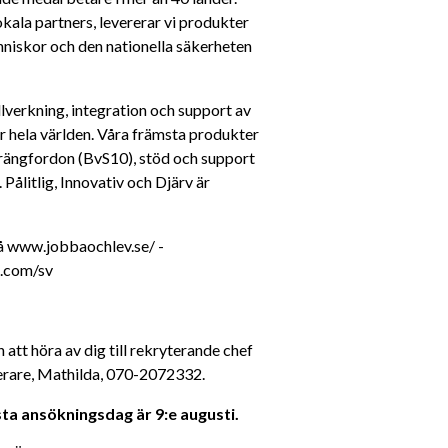
ala partners, levererar vi produkter 
niskor och den nationella säkerheten 
verkning, integration och support av 
r hela världen. Våra främsta produkter 
rängfordon (BvS10), stöd och support 
ålitlig, Innovativ och Djärv är 
 www.jobbaochlev.se/ - 
n.com/sv
tt höra av dig till rekryterande chef 
erare, Mathilda, 070-2072332.
ista ansökningsdag är 9:e augusti. 