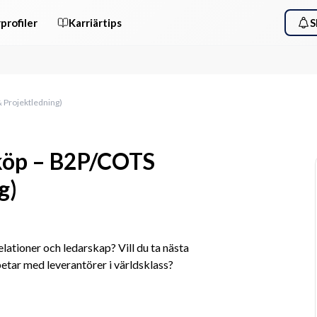
profiler
Karriärtips
S
& Projektledning)
nköp – B2P/COTS
g)
lationer och ledarskap? Vill du ta nästa 
etar med leverantörer i världsklass? 