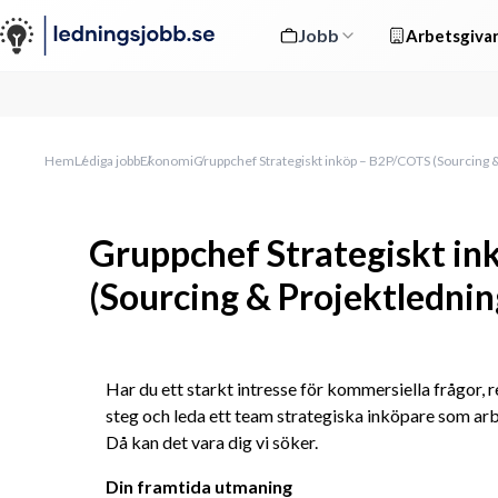
Jobb
Arbetsgivar
Hem
Lediga jobb
Ekonomi
Gruppchef Strategiskt inköp – B2P/COTS (Sourcing 
Gruppchef Strategiskt i
(Sourcing & Projektlednin
Har du ett starkt intresse för kommersiella frågor, re
steg och leda ett team strategiska inköpare som arb
Då kan det vara dig vi söker.
Din framtida utmaning