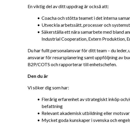
En viktig del av ditt uppdrag är också att:
Coacha och stötta teamet i det interna sama
Utveckla arbetssätt, processer och systems
Säkerställa ett nära samarbete med bland ann
Industrial Cooperation, Extern Produktion, 
Du har fullt personalansvar för ditt team – du leder,
ansvarar för resursplanering samt uppföljning av bud
B2P/COTS och rapporterar till enhetschefen.
Den du är
Vi söker dig som har:
Flerårig erfarenhet av strategiskt inköp och/e
befattning
Relevant akademisk utbildning eller motsva
Mycket goda kunskaper i svenska och engelska