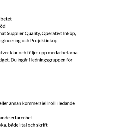
rbetet
töd
at Supplier Quality, Operativt Inköp, 
Engineering och Projektinköp
 utvecklar och följer upp medarbetarna, 
get. Du ingår i ledningsgruppen för 
ller annan kommersiell roll i ledande 
rande erfarenhet
, både i tal och skrift