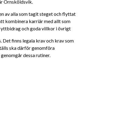
 är Örnsköldsvik.
en av alla som tagit steget och flyttat 
att kombinera karriär med allt som 
lyttbidrag och goda villkor i övrigt
 Det finns legala krav och krav som 
tälls ska därför genomföra 
a genomgår dessa rutiner.