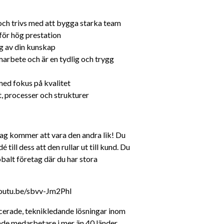
och trivs med att bygga starka team
för hög prestation
g av din kunskap
arbete och är en tydlig och trygg 
med fokus på kvalitet
t, processer och strukturer
ag kommer att vara den andra lik! Du 
till dess att den rullar ut till kund. Du 
alt företag där du har stora 
/youtu.be/sbvv-Jm2PhI
erade, teknikledande lösningar inom 
ade medarbetare i mer än 40 länder. 