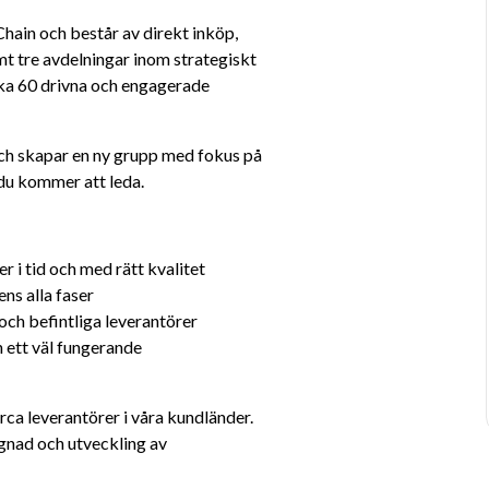
hain och består av direkt inköp, 
mt tre avdelningar inom strategiskt 
irka 60 drivna och engagerade 
För att möta tillväxten delar vi nu upp avdelningen och skapar en ny grupp med fokus på 
 du kommer att leda.
er i tid och med rätt kvalitet
ns alla faser
ch befintliga leverantörer
h ett väl fungerande 
ca leverantörer i våra kundländer. 
nad och utveckling av 