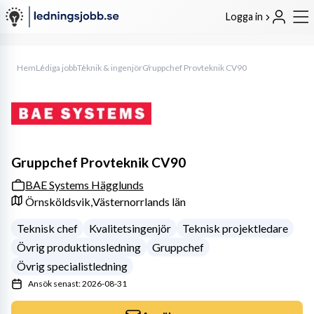
Logga in
Hem
Lediga jobb
Teknik & ingenjör
Gruppchef Provteknik CV90
Gruppchef Provteknik CV90
BAE Systems Hägglunds
Örnsköldsvik,
Västernorrlands län
Teknisk chef
Kvalitetsingenjör
Teknisk projektledare
Övrig produktionsledning
Gruppchef
Övrig specialistledning
Ansök senast: 2026-08-31