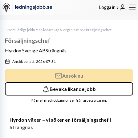
Logga in
Hem
Lediga jobb
Chef, ledarskap & organisation
Försäljningschef
Försäljningschef
Hyrdon Sverige AB
Strängnäs
Ansök senast: 2026-07-31
Ansök nu
Bevaka likande jobb
Få mejl med jobbannonser från arbetsgivaren.
Hyrdon växer – vi söker en försäljningschef i 
Strängnäs