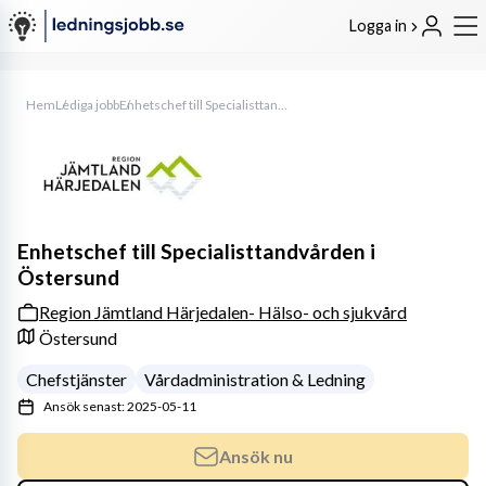
Logga in
Hem
Lediga jobb
Enhetschef till Specialisttandvården i Östersund
Enhetschef till Specialisttandvården i
Östersund
Region Jämtland Härjedalen- Hälso- och sjukvård
Östersund
Chefstjänster
Vårdadministration & Ledning
Ansök senast: 2025-05-11
Ansök nu