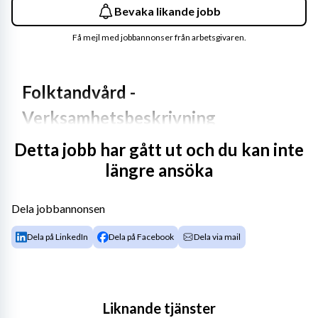
Bevaka likande jobb
Få mejl med jobbannonser från arbetsgivaren.
Folktandvård - 
Verksamhetsbeskrivning
Detta jobb har gått ut och du kan inte
Vi söker nu en enhetschef för delat ledarskap till 
längre ansöka
Specialisttandvården vid Östersunds sjukhus.    
Dela jobbannonsen
Här bedrivs specialisttandvård för barn, ungdomar och 
Dela på LinkedIn
Dela på Facebook
Dela via mail
vuxna för närvarande inom områdena käkkirurgi, 
parodontologi, protetik, ortodonti, bettfysiologi, 
endodonti, pedodonti, odontologisk radiologi och 
orofacial medicin. Specialisttandvården har ca 40 
Liknande tjänster
medarbetare och behandlar remitterade patienter från 