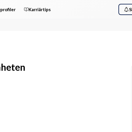
profiler
Karriärtips
S
nheten