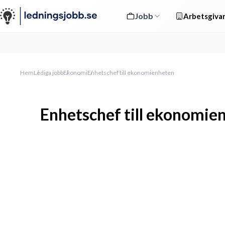
Jobb
Arbetsgivar
Hem
Lediga jobb
Ekonomi
Enhetschef till ekonomienheten
Enhetschef till ekonomie