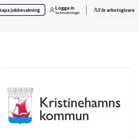
Logga in
kapa jobbevakning
För arbetsgivare
Se bevakningar