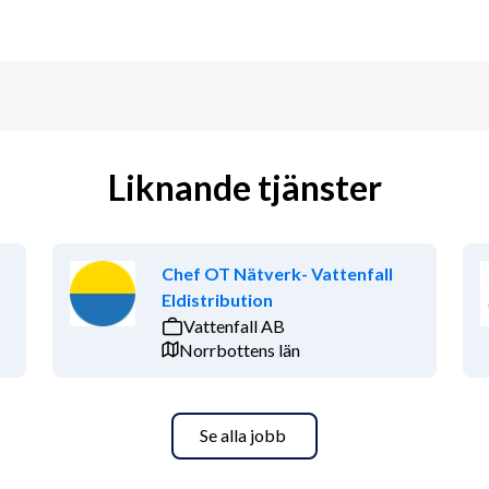
Liknande tjänster
t
Chef OT Nätverk- Vattenfall
Eldistribution
Vattenfall AB
Norrbottens län
Se alla jobb