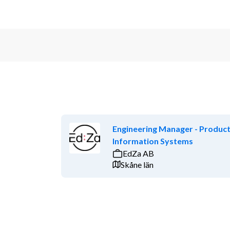
Engineering Manager - Produc
Information Systems
EdZa AB
Skåne län